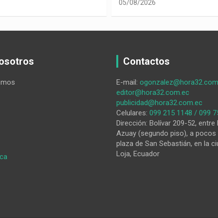
osotros
Contactos
omos
E-mail:
ogonzalez@hora32.com
editor@hora32.com.ec
publicidad@hora32.com.ec
Celulares:
099 215 1148 / 099 7
Dirección: Bolívar 209-52, entre 
Azuay (segundo piso), a pocos 
plaza de San Sebastián, en la ci
Loja, Ecuador
:
ica
En
el
lugar
y
momento
adecuados