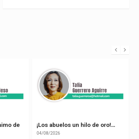
 oro!…
El desplome de Noboa
04/08/2026
0