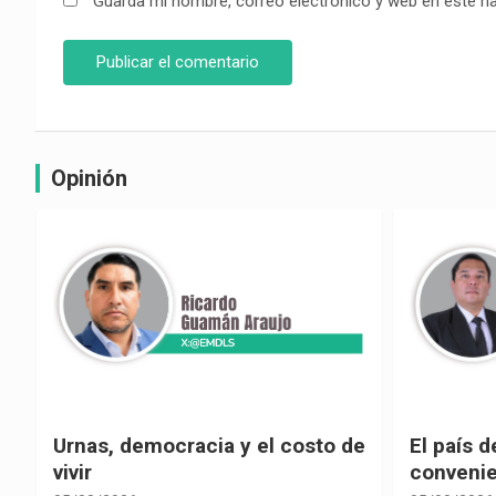
Guarda mi nombre, correo electrónico y web en este n
Opinión
e
El país de las explicaciones
¿La reel
convenientes
corrupci