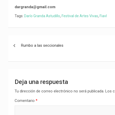
dargranda@gmail.com
Tags:
Darío Granda Astudillo
,
Festival de Artes Vivas
,
Fiavl
Navegación
Rumbo a las seccionales
de
entradas
Deja una respuesta
Tu dirección de correo electrónico no será publicada.
Los c
Comentario
*