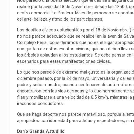
Nos pareció una buena elección que el desfile inaugural con
o
p
a
n
t
realice por la avenida 18 de Noviembre, desde las 18h00, c
k
p
m
k
i
centro comercial La Pradera. Miles de personas se apostaro
r
del arte, belleza y ritmo de los participantes.
Los desfiles cívicos estudiantiles por el 18 de Noviembre (
no nos parece adecuado que se realice en la avenida Salvad
Complejo Ferial; consideramos que no es el lugar apropiad
que gustan de estos eventos cívicos, quienes deben lleva s
los árboles aplauden a los estudiantes. Se debe pensar en 
escenarios para estas manifestaciones cívicas.
Lo que nos pareció de extremo mal gusto es la organizació
diciembre pasado, por la 24 de mayo, Universitaria y calle
padre y señor nuestro, cuando centenares de automotores d
encontraron con las vías cerradas y, lo que normalmente s
filas y movilizarse a una velocidad de 0.5 km/h, mientras la 
iracundos conductores.
Que se haga deporte nos parece maravilloso, porque alienta
apropiados con idoneidad para atletas y espectadores, sin
Darío Granda Astudillo