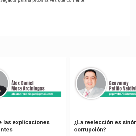
avegador para la próxima vez que comente.
ección es sinónimo de
¡Los abuelos un hilo de
ón?
04/08/2026