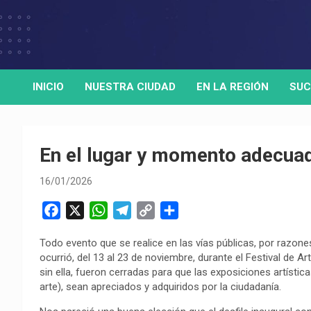
Skip
to
Medio de comunicación digital
HORA32
content
INICIO
NUESTRA CIUDAD
EN LA REGIÓN
SUC
En el lugar y momento adecua
16/01/2026
F
X
W
T
C
C
a
h
e
o
o
Todo evento que se realice en las vías públicas, por razon
c
a
l
p
m
ocurrió, del 13 al 23 de noviembre, durante el Festival de Ar
e
t
e
y
p
sin ella, fueron cerradas para que las exposiciones artíst
b
s
g
L
a
arte), sean apreciados y adquiridos por la ciudadanía.
o
A
r
i
r