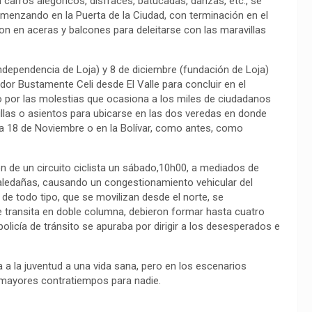
 carros alegóricos, disfraces, batucadas, danzas, etc., se
omenzando en la Puerta de la Ciudad, con terminación en el
n en aceras y balcones para deleitarse con las maravillas
Independencia de Loja) y 8 de diciembre (fundación de Loja)
or Bustamente Celi desde El Valle para concluir en el
o por las molestias que ocasiona a los miles de ciudadanos
illas o asientos para ubicarse en las dos veredas en donde
la 18 de Noviembre o en la Bolívar, como antes, como
n de un circuito ciclista un sábado,10h00, a mediados de
s aledañas, causando un congestionamiento vehicular del
e todo tipo, que se movilizan desde el norte, se
e transita en doble columna, debieron formar hasta cuatro
policía de tránsito se apuraba por dirigir a los desesperados e
 a la juventud a una vida sana, pero en los escenarios
 mayores contratiempos para nadie.