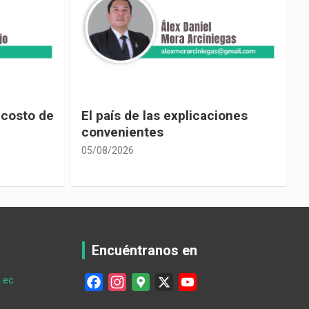
 costo de
El país de las explicaciones
convenientes
05/08/2026
0
Encuéntranos en
.ec
F
I
G
X
Y
a
n
o
o