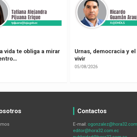
 vida te obliga a mirar
Urnas, democracia y el
entro…
vivir
05/08/2026
osotros
Contactos
omos
E-mail:
ogonzalez@hora32.com
editor@hora32.com.ec