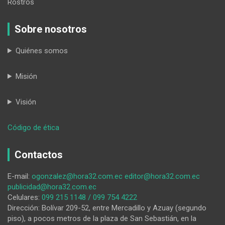
Rostros
Sobre nosotros
Quiénes somos
Misión
Visión
:
Código de ética
Ecuador
bajo
Contactos
asedio:
cuando
E-mail:
ogonzalez@hora32.com.ec
editor@hora32.com.ec
la
publicidad@hora32.com.ec
inseguridad
Celulares:
099 215 1148 / 099 754 4222
desafía
Dirección: Bolívar 209-52, entre Mercadillo y Azuay (segundo
a
piso), a pocos metros de la plaza de San Sebastián, en la
la