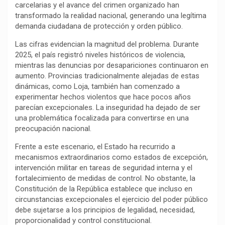
b
s
g
L
a
carcelarias y el avance del crimen organizado han
o
A
r
i
r
transformado la realidad nacional, generando una legítima
demanda ciudadana de protección y orden público.
o
p
a
n
t
k
p
m
k
i
Las cifras evidencian la magnitud del problema. Durante
r
2025, el país registró niveles históricos de violencia,
mientras las denuncias por desapariciones continuaron en
aumento. Provincias tradicionalmente alejadas de estas
dinámicas, como Loja, también han comenzado a
experimentar hechos violentos que hace pocos años
parecían excepcionales. La inseguridad ha dejado de ser
una problemática focalizada para convertirse en una
preocupación nacional.
Frente a este escenario, el Estado ha recurrido a
mecanismos extraordinarios como estados de excepción,
intervención militar en tareas de seguridad interna y el
fortalecimiento de medidas de control. No obstante, la
Constitución de la República establece que incluso en
circunstancias excepcionales el ejercicio del poder público
debe sujetarse a los principios de legalidad, necesidad,
proporcionalidad y control constitucional.