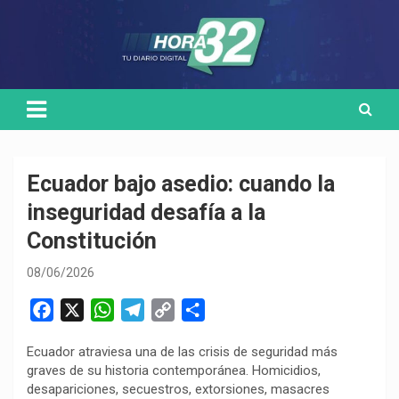
Skip
Medio de comunicación digital
HORA32
to
content
Ecuador bajo asedio: cuando la
inseguridad desafía a la
Constitución
08/06/2026
F
X
W
T
C
C
a
h
e
o
o
Ecuador atraviesa una de las crisis de seguridad más
c
a
l
p
m
graves de su historia contemporánea. Homicidios,
e
t
e
y
p
desapariciones, secuestros, extorsiones, masacres