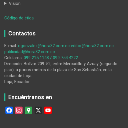
Visión
:
Código de ética
A
José
Contactos
David
Jaramillo
E-mail:
ogonzalez@hora32.com.ec
editor@hora32.com.ec
lo
publicidad@hora32.com.ec
atraparon
Celulares:
099 215 1148 / 099 754 4222
el
Dirección: Bolívar 209-52, entre Mercadillo y Azuay (segundo
clima
piso), a pocos metros de la plaza de San Sebastián, en la
y
ciudad de Loja.
la
Loja, Ecuador
tranquilidad
de
San
Encuéntranos en
Pedro
de
F
I
G
X
Y
la
a
n
o
o
Bendita
c
s
o
u