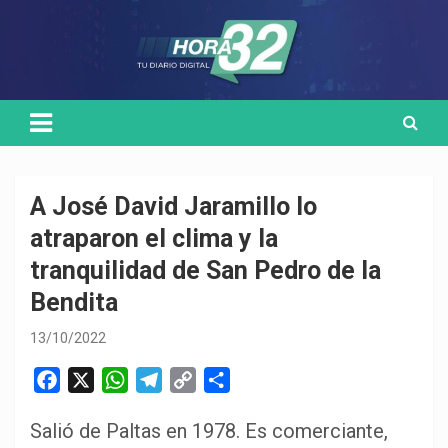
Skip
Medio de comunicación digital
HORA32
to
content
A José David Jaramillo lo
atraparon el clima y la
tranquilidad de San Pedro de la
Bendita
13/10/2022
F
X
W
T
C
C
a
h
e
o
o
Salió de Paltas en 1978. Es comerciante,
c
a
l
p
m