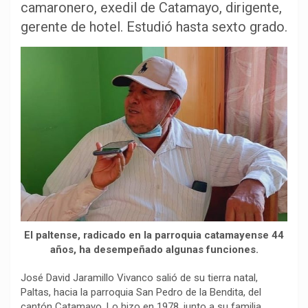
camaronero, exedil de Catamayo, dirigente,
e
t
e
y
p
b
s
g
L
a
gerente de hotel. Estudió hasta sexto grado.
o
A
r
i
r
o
p
a
n
t
k
p
m
k
i
r
El paltense, radicado en la parroquia catamayense 44
años, ha desempeñado algunas funciones.
José David Jaramillo Vivanco salió de su tierra natal,
Paltas, hacia la parroquia San Pedro de la Bendita, del
cantón Catamayo. Lo hizo en 1978, junto a su familia,