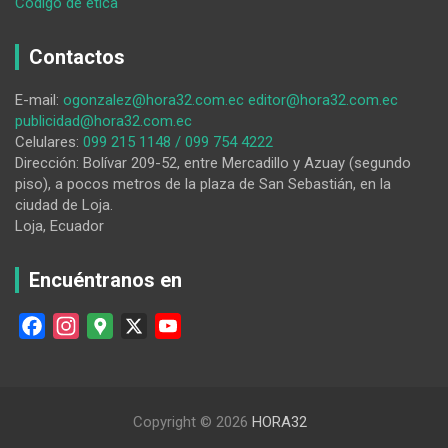
:
Código de ética
A
José
Contactos
David
Jaramillo
E-mail:
ogonzalez@hora32.com.ec
editor@hora32.com.ec
lo
publicidad@hora32.com.ec
atraparon
Celulares:
099 215 1148 / 099 754 4222
el
Dirección: Bolívar 209-52, entre Mercadillo y Azuay (segundo
clima
piso), a pocos metros de la plaza de San Sebastián, en la
y
ciudad de Loja.
la
Loja, Ecuador
tranquilidad
de
San
Encuéntranos en
Pedro
de
F
I
G
X
Y
la
a
n
o
o
Bendita
c
s
o
u
e
t
g
T
Copyright © 2026
HORA32
b
a
l
u