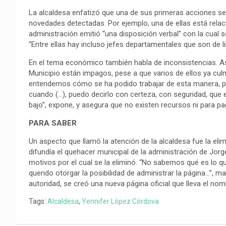
La alcaldesa enfatizó que una de sus primeras acciones ser
novedades detectadas. Por ejemplo, una de ellas está relaci
administración emitió “una disposición verbal” con la cual
“Entre ellas hay incluso jefes departamentales que son de l
En el tema económico también habla de inconsistencias. As
Municipio están impagos, pese a que varios de ellos ya cul
entendemos cómo se ha podido trabajar de esta manera, pr
cuando (…), puedo decirlo con certeza, con seguridad, que e
bajo”, expone, y asegura que no existen recursos ni para pag
PARA SABER
Un aspecto que llamó la atención de la alcaldesa fue la eli
difundía el quehacer municipal de la administración de Jorg
motivos por el cual se la eliminó. “No sabemos qué es lo qu
querido otorgar la posibilidad de administrar la página…”, m
autoridad, se creó una nueva página oficial que lleva el nom
Tags:
Alcaldesa
,
Yennifer López Córdova