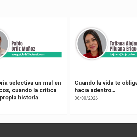
 vida te obliga a mirar
Urnas, democracia y el
entro…
vivir
05/08/2026