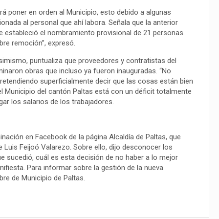
á poner en orden al Municipio, esto debido a algunas
onada al personal que ahí labora. Señala que la anterior
 se estableció el nombramiento provisional de 21 personas.
ibre remoción”, expresó.
imismo, puntualiza que proveedores y contratistas del
minaron obras que incluso ya fueron inauguradas. “No
etendiendo superficialmente decir que las cosas están bien
l Municipio del cantón Paltas está con un déficit totalmente
ar los salarios de los trabajadores.
minación en Facebook de la página Alcaldía de Paltas, que
e Luis Feijoó Valarezo. Sobre ello, dijo desconocer los
e sucedió, cuál es esta decisión de no haber a lo mejor
anifiesta. Para informar sobre la gestión de la nueva
bre de Municipio de Paltas.