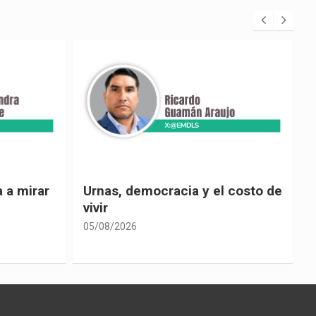
 costo de
El país de las explicaciones
convenientes
05/08/2026
0