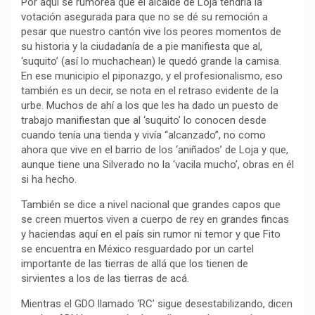
Por aquí se rumorea que el alcalde de Loja tendría la
k
p
m
k
i
votación asegurada para que no se dé su remoción a
r
pesar que nuestro cantón vive los peores momentos de
su historia y la ciudadanía de a pie manifiesta que al,
‘suquito’ (así lo muchachean) le quedó grande la camisa.
En ese municipio el piponazgo, y el profesionalismo, eso
también es un decir, se nota en el retraso evidente de la
urbe. Muchos de ahí a los que les ha dado un puesto de
trabajo manifiestan que al ‘suquito’ lo conocen desde
cuando tenía una tienda y vivía “alcanzado”, no como
ahora que vive en el barrio de los ‘aniñados’ de Loja y que,
aunque tiene una Silverado no la ‘vacila mucho’, obras en él
si ha hecho.
También se dice a nivel nacional que grandes capos que
se creen muertos viven a cuerpo de rey en grandes fincas
y haciendas aquí en el país sin rumor ni temor y que Fito
se encuentra en México resguardado por un cartel
importante de las tierras de allá que los tienen de
sirvientes a los de las tierras de acá.
Mientras el GDO llamado ‘RC’ sigue desestabilizando, dicen