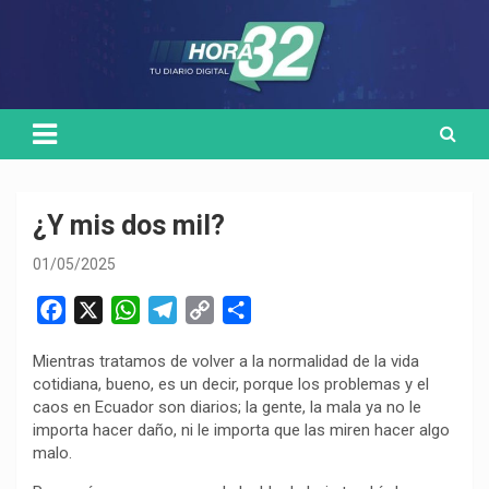
Skip
Medio de comunicación digital
HORA32
to
content
¿Y mis dos mil?
01/05/2025
F
X
W
T
C
C
a
h
e
o
o
Mientras tratamos de volver a la normalidad de la vida
c
a
l
p
m
cotidiana, bueno, es un decir, porque los problemas y el
e
t
e
y
p
caos en Ecuador son diarios; la gente, la mala ya no le
b
s
g
L
a
importa hacer daño, ni le importa que las miren hacer algo
o
A
r
i
r
malo.
o
p
a
n
t