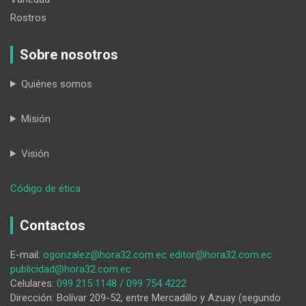
Rostros
Sobre nosotros
Quiénes somos
Misión
Visión
:
Código de ética
¿Y
mis
Contactos
dos
mil?
E-mail:
ogonzalez@hora32.com.ec
editor@hora32.com.ec
publicidad@hora32.com.ec
Celulares:
099 215 1148 / 099 754 4222
Dirección: Bolívar 209-52, entre Mercadillo y Azuay (segundo