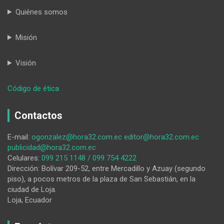
Quiénes somos
Misión
Visión
:
Código de ética
Pelota
de
Contactos
trapo
E-mail:
ogonzalez@hora32.com.ec
editor@hora32.com.ec
publicidad@hora32.com.ec
Celulares:
099 215 1148 / 099 754 4222
Dirección: Bolívar 209-52, entre Mercadillo y Azuay (segundo
piso), a pocos metros de la plaza de San Sebastián, en la
ciudad de Loja.
Loja, Ecuador