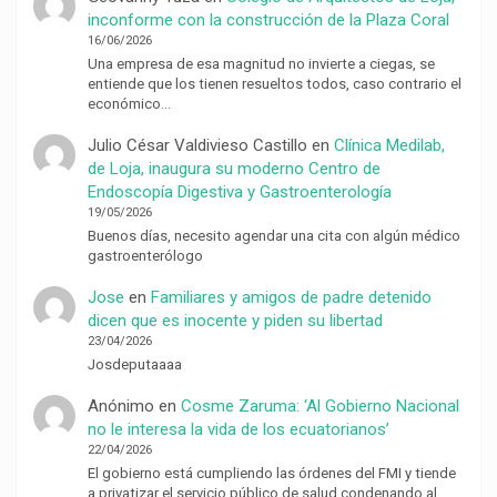
inconforme con la construcción de la Plaza Coral
16/06/2026
Una empresa de esa magnitud no invierte a ciegas, se
entiende que los tienen resueltos todos, caso contrario el
económico…
Julio César Valdivieso Castillo
en
Clínica Medilab,
de Loja, inaugura su moderno Centro de
Endoscopía Digestiva y Gastroenterología
19/05/2026
Buenos días, necesito agendar una cita con algún médico
gastroenterólogo
Jose
en
Familiares y amigos de padre detenido
dicen que es inocente y piden su libertad
23/04/2026
Josdeputaaaa
Anónimo
en
Cosme Zaruma: ‘Al Gobierno Nacional
no le interesa la vida de los ecuatorianos’
22/04/2026
El gobierno está cumpliendo las órdenes del FMI y tiende
a privatizar el servicio público de salud condenando al