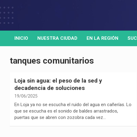
Skip
to
Medio de comunicación digital
HORA32
content
INICIO
NUESTRA CIUDAD
EN LA REGIÓN
SUC
tanques comunitarios
Loja sin agua: el peso de la sed y
decadencia de soluciones
19/06/2025
En Loja ya no se escucha el ruido del agua en cañerías. Lo
que se escucha es el sonido de baldes arrastrados,
puertas que se abren con zozobra cada vez…