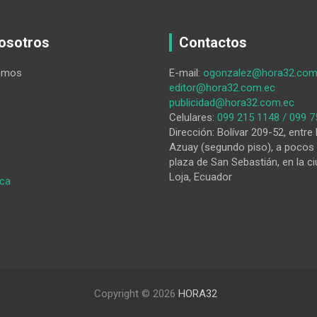
osotros
Contactos
omos
E-mail:
ogonzalez@hora32.com
editor@hora32.com.ec
publicidad@hora32.com.ec
Celulares:
099 215 1148 / 099 7
Dirección: Bolívar 209-52, entre 
Azuay (segundo piso), a pocos 
plaza de San Sebastián, en la ci
Loja, Ecuador
:
ica
Loja
sin
agua:
el
peso
de
la
Copyright © 2026
HORA32
sed
y