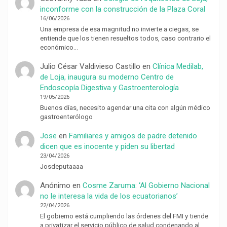
inconforme con la construcción de la Plaza Coral
16/06/2026
Una empresa de esa magnitud no invierte a ciegas, se
entiende que los tienen resueltos todos, caso contrario el
económico…
Julio César Valdivieso Castillo
en
Clínica Medilab,
de Loja, inaugura su moderno Centro de
Endoscopía Digestiva y Gastroenterología
19/05/2026
Buenos días, necesito agendar una cita con algún médico
gastroenterólogo
Jose
en
Familiares y amigos de padre detenido
dicen que es inocente y piden su libertad
23/04/2026
Josdeputaaaa
Anónimo
en
Cosme Zaruma: ‘Al Gobierno Nacional
no le interesa la vida de los ecuatorianos’
22/04/2026
El gobierno está cumpliendo las órdenes del FMI y tiende
a privatizar el servicio público de salud condenando al