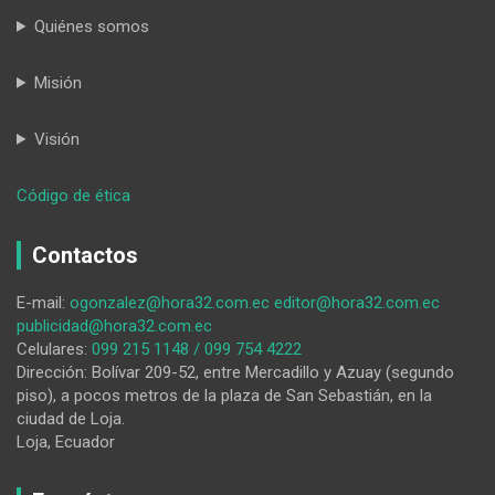
Quiénes somos
Misión
Visión
:
Código de ética
Ahogados
en
Contactos
la
superficie
E-mail:
ogonzalez@hora32.com.ec
editor@hora32.com.ec
publicidad@hora32.com.ec
Celulares:
099 215 1148 / 099 754 4222
Dirección: Bolívar 209-52, entre Mercadillo y Azuay (segundo
piso), a pocos metros de la plaza de San Sebastián, en la
ciudad de Loja.
Loja, Ecuador