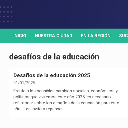
Skip
to
Medio de comunicación digital
HORA32
content
INICIO
NUESTRA CIUDAD
EN LA REGIÓN
SUC
desafíos de la educación
Desafíos de la educación 2025
01/01/2025
Frente a los sensibles cambios sociales, económicos y
políticos que viviremos este año 2025, es necesario
reflexionar sobre los desafíos de la educación para este
año. Les invito a repensar…