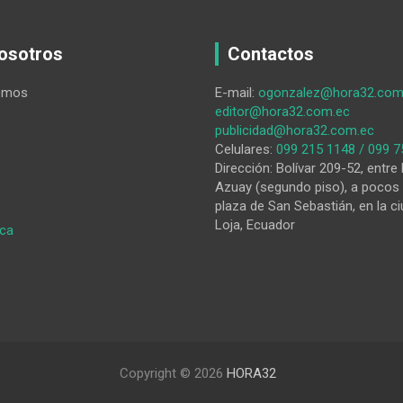
osotros
Contactos
omos
E-mail:
ogonzalez@hora32.com
editor@hora32.com.ec
publicidad@hora32.com.ec
Celulares:
099 215 1148 / 099 7
Dirección: Bolívar 209-52, entre 
Azuay (segundo piso), a pocos 
plaza de San Sebastián, en la ci
Loja, Ecuador
:
ica
Desafíos
de
la
educación
2025
Copyright © 2026
HORA32