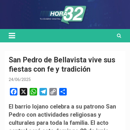
Skip
Medio de comunicación digital
HORA32
to
content
San Pedro de Bellavista vive sus
fiestas con fe y tradición
24/06/2025
F
X
W
T
C
C
a
h
e
o
o
El barrio lojano celebra a su patrono San
c
a
l
p
m
Pedro con actividades religiosas y
e
t
e
y
p
b
s
g
L
a
culturales para toda la familia. El acto
o
A
r
i
r