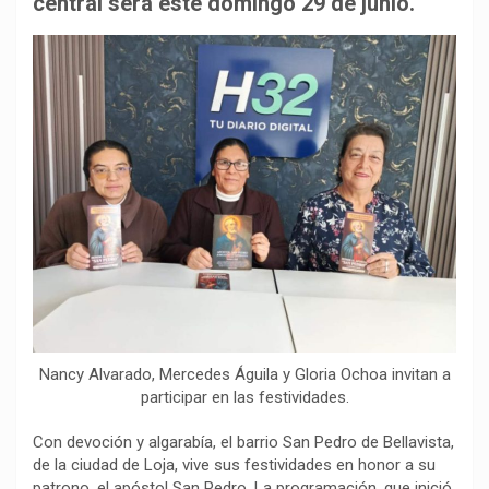
central será este domingo 29 de junio.
o
p
a
n
t
k
p
m
k
i
r
Nancy Alvarado, Mercedes Águila y Gloria Ochoa invitan a
participar en las festividades.
Con devoción y algarabía, el barrio San Pedro de Bellavista,
de la ciudad de Loja, vive sus festividades en honor a su
patrono, el apóstol San Pedro. La programación, que inició