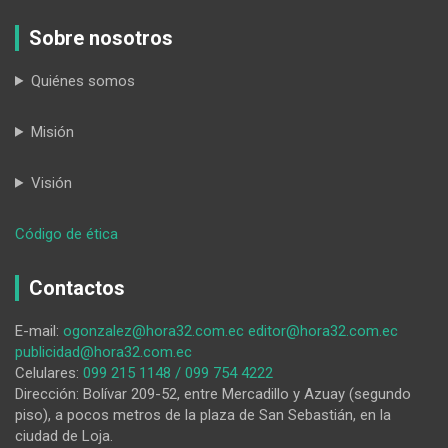
Sobre nosotros
Quiénes somos
Misión
Visión
:
Código de ética
¿Qué
es
Contactos
la
administración
E-mail:
ogonzalez@hora32.com.ec
editor@hora32.com.ec
pública?
publicidad@hora32.com.ec
Celulares:
099 215 1148 / 099 754 4222
Dirección: Bolívar 209-52, entre Mercadillo y Azuay (segundo
piso), a pocos metros de la plaza de San Sebastián, en la
ciudad de Loja.