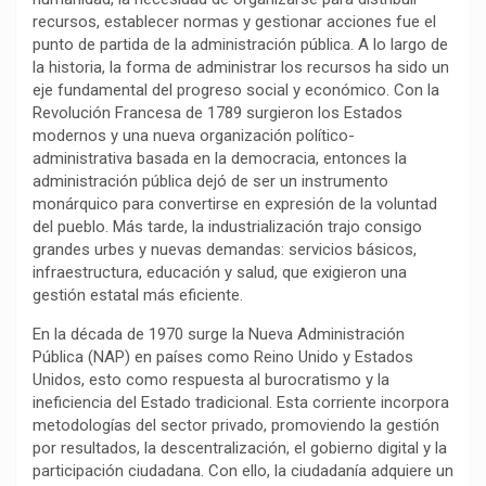
recursos, establecer normas y gestionar acciones fue el
o
p
a
n
t
punto de partida de la administración pública. A lo largo de
k
p
m
k
i
la historia, la forma de administrar los recursos ha sido un
r
eje fundamental del progreso social y económico. Con la
Revolución Francesa de 1789 surgieron los Estados
modernos y una nueva organización político-
administrativa basada en la democracia, entonces la
administración pública dejó de ser un instrumento
monárquico para convertirse en expresión de la voluntad
del pueblo. Más tarde, la industrialización trajo consigo
grandes urbes y nuevas demandas: servicios básicos,
infraestructura, educación y salud, que exigieron una
gestión estatal más eficiente.
En la década de 1970 surge la Nueva Administración
Pública (NAP) en países como Reino Unido y Estados
Unidos, esto como respuesta al burocratismo y la
ineficiencia del Estado tradicional. Esta corriente incorpora
metodologías del sector privado, promoviendo la gestión
por resultados, la descentralización, el gobierno digital y la
participación ciudadana. Con ello, la ciudadanía adquiere un