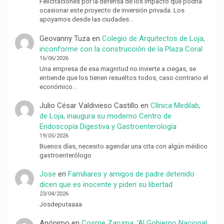
Felicitaciones por la defensa de los impacto que podría
ocasionar este proyecto de inversión privada. Los
apoyamos desde las ciudades…
Geovanny Tuza
en
Colegio de Arquitectos de Loja,
inconforme con la construcción de la Plaza Coral
16/06/2026
Una empresa de esa magnitud no invierte a ciegas, se
entiende que los tienen resueltos todos, caso contrario el
económico…
Julio César Valdivieso Castillo
en
Clínica Medilab,
de Loja, inaugura su moderno Centro de
Endoscopía Digestiva y Gastroenterología
19/05/2026
Buenos días, necesito agendar una cita con algún médico
gastroenterólogo
Jose
en
Familiares y amigos de padre detenido
dicen que es inocente y piden su libertad
23/04/2026
Josdeputaaaa
Anónimo
en
Cosme Zaruma: ‘Al Gobierno Nacional