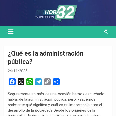
Skip
Medio de comunicación digital
HORA32
to
content
¿Qué es la administración
pública?
24/11/2025
F
X
W
T
C
C
a
h
e
o
o
Seguramente en más de una ocasión hemos escuchado
c
a
l
p
m
hablar de la administración pública, pero, ¿sabemos
e
t
e
y
p
realmente qué significa y cuál es su importancia para el
b
s
g
L
a
desarrollo de la sociedad? Desde los orígenes de la
o
A
r
i
r
humanidad, la necesidad de organizarse para distribuir