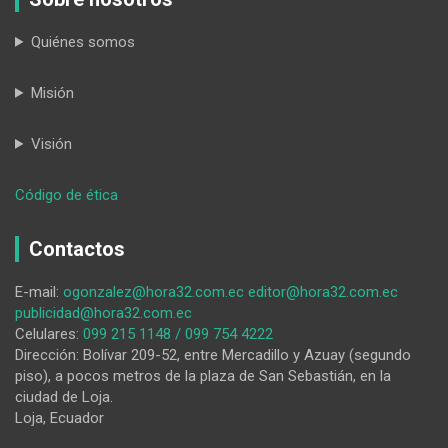
Quiénes somos
Misión
Visión
:
Código de ética
¿Nos
da
Contactos
identidad
un
E-mail:
ogonzalez@hora32.com.ec
editor@hora32.com.ec
banco?
publicidad@hora32.com.ec
Celulares:
099 215 1148 / 099 754 4222
Dirección: Bolívar 209-52, entre Mercadillo y Azuay (segundo
piso), a pocos metros de la plaza de San Sebastián, en la
ciudad de Loja.
Loja, Ecuador