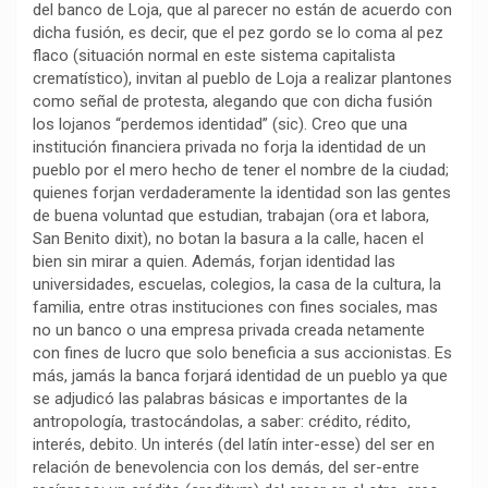
del banco de Loja, que al parecer no están de acuerdo con
k
p
m
k
i
dicha fusión, es decir, que el pez gordo se lo coma al pez
r
flaco (situación normal en este sistema capitalista
crematístico), invitan al pueblo de Loja a realizar plantones
como señal de protesta, alegando que con dicha fusión
los lojanos “perdemos identidad” (sic). Creo que una
institución financiera privada no forja la identidad de un
pueblo por el mero hecho de tener el nombre de la ciudad;
quienes forjan verdaderamente la identidad son las gentes
de buena voluntad que estudian, trabajan (ora et labora,
San Benito dixit), no botan la basura a la calle, hacen el
bien sin mirar a quien. Además, forjan identidad las
universidades, escuelas, colegios, la casa de la cultura, la
familia, entre otras instituciones con fines sociales, mas
no un banco o una empresa privada creada netamente
con fines de lucro que solo beneficia a sus accionistas. Es
más, jamás la banca forjará identidad de un pueblo ya que
se adjudicó las palabras básicas e importantes de la
antropología, trastocándolas, a saber: crédito, rédito,
interés, debito. Un interés (del latín inter-esse) del ser en
relación de benevolencia con los demás, del ser-entre