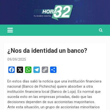
Skip
Medio de comunicación digital
HORA32
to
content
¿Nos da identidad un banco?
09/09/2025
F
X
W
T
C
C
a
h
e
o
o
En estos días salió la noticia que una institución financiera
c
a
l
p
m
nacional (Banco de Pichincha) quiere absorber a otra
e
t
e
y
p
institución financiera local (Banco de Loja). Es normal que
b
s
g
L
a
suceda esto en las empresas privadas, dado que las
o
A
r
i
r
decisiones dependen de sus accionistas mayoritarios.
Ante esta situación, un grupo de accionistas minoritarios
o
p
a
n
t