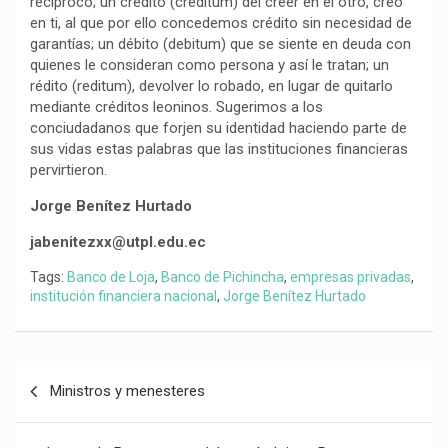
recíproco; un crédito (creditum) del creer en el otro, creo
en ti, al que por ello concedemos crédito sin necesidad de
garantías; un débito (debitum) que se siente en deuda con
quienes le consideran como persona y así le tratan; un
rédito (reditum), devolver lo robado, en lugar de quitarlo
mediante créditos leoninos. Sugerimos a los
conciudadanos que forjen su identidad haciendo parte de
sus vidas estas palabras que las instituciones financieras
pervirtieron.
Jorge Benítez Hurtado
jabenitezxx@utpl.edu.ec
Tags:
Banco de Loja
,
Banco de Pichincha
,
empresas privadas
,
institución financiera nacional
,
Jorge Benítez Hurtado
Navegación
Ministros y menesteres
de
entradas