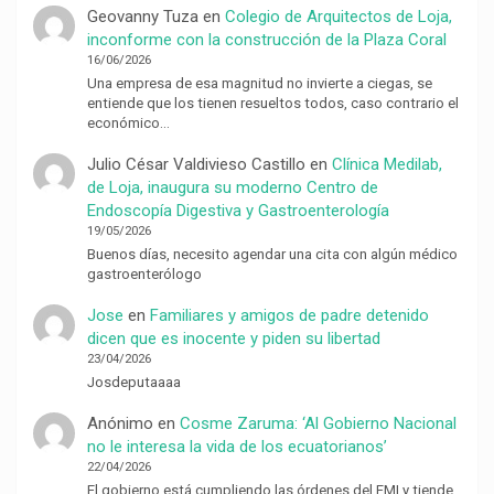
Geovanny Tuza
en
Colegio de Arquitectos de Loja,
inconforme con la construcción de la Plaza Coral
16/06/2026
Una empresa de esa magnitud no invierte a ciegas, se
entiende que los tienen resueltos todos, caso contrario el
económico…
Julio César Valdivieso Castillo
en
Clínica Medilab,
de Loja, inaugura su moderno Centro de
Endoscopía Digestiva y Gastroenterología
19/05/2026
Buenos días, necesito agendar una cita con algún médico
gastroenterólogo
Jose
en
Familiares y amigos de padre detenido
dicen que es inocente y piden su libertad
23/04/2026
Josdeputaaaa
Anónimo
en
Cosme Zaruma: ‘Al Gobierno Nacional
no le interesa la vida de los ecuatorianos’
22/04/2026
El gobierno está cumpliendo las órdenes del FMI y tiende