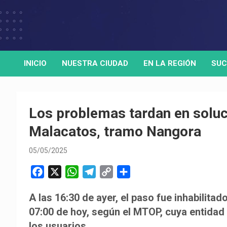
Skip
to
Medio de comunicación digital
HORA32
content
INICIO
NUESTRA CIUDAD
EN LA REGIÓN
SUC
Los problemas tardan en soluci
Malacatos, tramo Nangora
05/05/2025
F
X
W
T
C
C
a
h
e
o
o
A las 16:30 de ayer, el paso fue inhabilita
c
a
l
p
m
07:00 de hoy, según el MTOP, cuya entidad 
e
t
e
y
p
b
s
g
L
a
los usuarios.