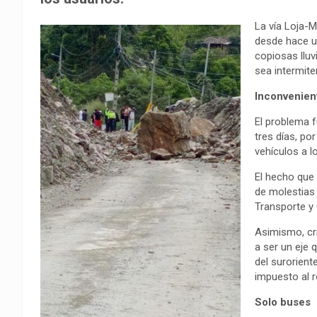
o
A
r
i
r
La vía Loja-M
o
p
a
n
t
desde hace un
k
p
m
k
i
copiosas lluv
r
sea intermit
Inconvenien
El problema f
tres días, po
vehículos a l
El hecho que 
de molestias 
Transporte y 
Asimismo, cri
a ser un eje 
del surorient
impuesto al r
Solo buses