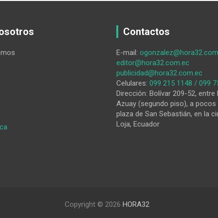
osotros
Contactos
omos
E-mail:
ogonzalez@hora32.com
editor@hora32.com.ec
publicidad@hora32.com.ec
Celulares:
099 215 1148 / 099 7
Dirección: Bolívar 209-52, entre 
Azuay (segundo piso), a pocos 
plaza de San Sebastián, en la ci
Loja, Ecuador
:
ica
Los
problemas
tardan
en
solucionarse
en
la
Copyright © 2026
HORA32
vía