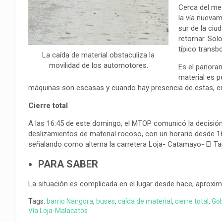
Cerca del me
la vía nuevame
sur de la ciu
retornar. Sol
típico transb
La caída de material obstaculiza la
movilidad de los automotores.
Es el panoram
material es p
máquinas son escasas y cuando hay presencia de estas, en
Cierre total
A las 16:45 de este domingo, el MTOP comunicó la decisión 
deslizamientos de material rocoso, con un horario desde 16
señalando como alterna la carretera Loja- Catamayo- El T
PARA SABER
La situación es complicada en el lugar desde hace, apro
Tags:
barrio Nangora
,
buses
,
caída de material
,
cierre total
,
Gob
Vía Loja-Malacatos