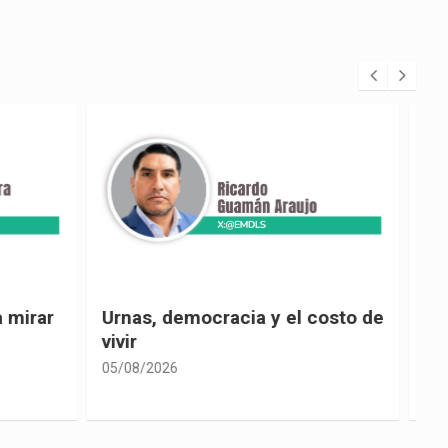
 costo de
El país de las explicaciones
convenientes
05/08/2026
0