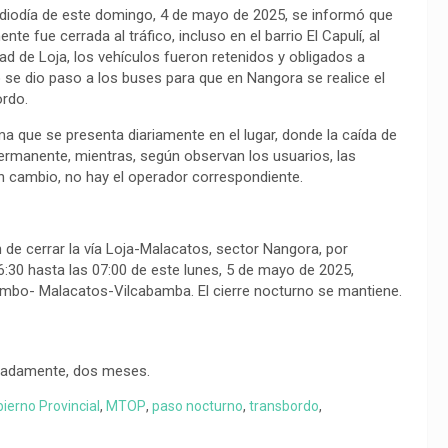
diodía de este domingo, 4 de mayo de 2025, se informó que
nte fue cerrada al tráfico, incluso en el barrio El Capulí, al
dad de Loja, los vehículos fueron retenidos y obligados a
o se dio paso a los buses para que en Nangora se realice el
ordo.
a que se presenta diariamente en el lugar, donde la caída de
ermanente, mientras, según observan los usuarios, las
 cambio, no hay el operador correspondiente.
de cerrar la vía Loja-Malacatos, sector Nangora, por
:30 hasta las 07:00 de este lunes, 5 de mayo de 2025,
ambo- Malacatos-Vilcabamba. El cierre nocturno se mantiene.
ximadamente, dos meses.
ierno Provincial
,
MTOP
,
paso nocturno
,
transbordo
,