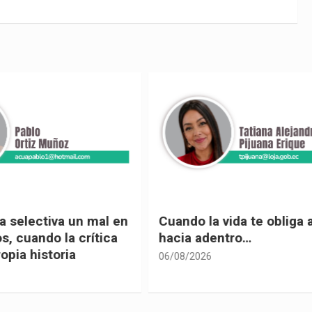
 vida te obliga a mirar
Urnas, democracia y el
entro…
vivir
05/08/2026