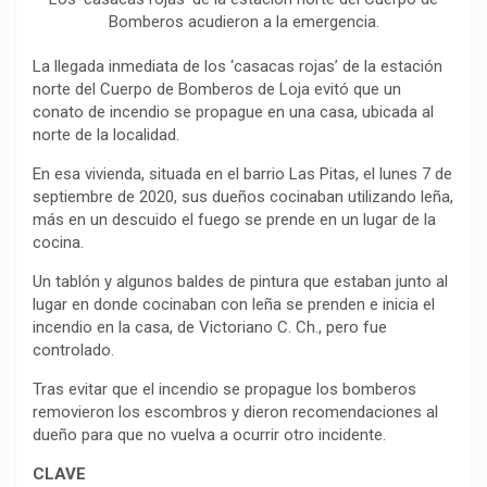
b
s
g
L
a
Bomberos acudieron a la emergencia.
o
A
r
i
r
o
p
a
n
t
La llegada inmediata de los ‘casacas rojas’ de la estación
k
p
m
k
i
norte del Cuerpo de Bomberos de Loja evitó que un
conato de incendio se propague en una casa, ubicada al
r
norte de la localidad.
En esa vivienda, situada en el barrio Las Pitas, el lunes 7 de
septiembre de 2020, sus dueños cocinaban utilizando leña,
más en un descuido el fuego se prende en un lugar de la
cocina.
Un tablón y algunos baldes de pintura que estaban junto al
lugar en donde cocinaban con leña se prenden e inicia el
incendio en la casa, de Victoriano C. Ch., pero fue
controlado.
Tras evitar que el incendio se propague los bomberos
removieron los escombros y dieron recomendaciones al
dueño para que no vuelva a ocurrir otro incidente.
CLAVE