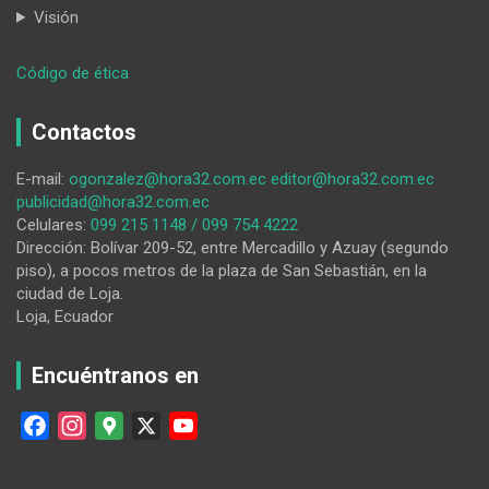
Visión
:
Código de ética
Los
bomberos
Contactos
aplacan
un
E-mail:
ogonzalez@hora32.com.ec
editor@hora32.com.ec
conato
publicidad@hora32.com.ec
de
Celulares:
099 215 1148 / 099 754 4222
incendio
Dirección: Bolívar 209-52, entre Mercadillo y Azuay (segundo
en
piso), a pocos metros de la plaza de San Sebastián, en la
donde
ciudad de Loja.
cocinaban
Loja, Ecuador
con
leña
Encuéntranos en
F
I
G
X
Y
a
n
o
o
c
s
o
u