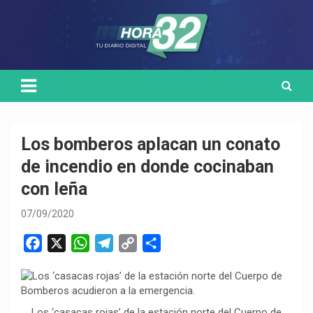
Skip
Medio de comunicación digital
HORA32
to
content
Los bomberos aplacan un conato
de incendio en donde cocinaban
con leña
07/09/2020
F
X
W
T
C
C
a
h
e
o
o
c
a
l
p
m
e
t
e
y
p
Los ‘casacas rojas’ de la estación norte del Cuerpo de