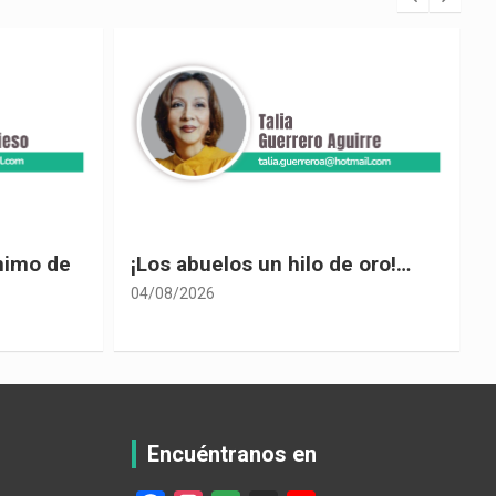
 oro!…
El desplome de Noboa
04/08/2026
0
Encuéntranos en