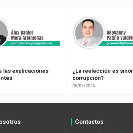
ección es sinónimo de
¡Los abuelos un hilo de
ón?
04/08/2026
osotros
Contactos