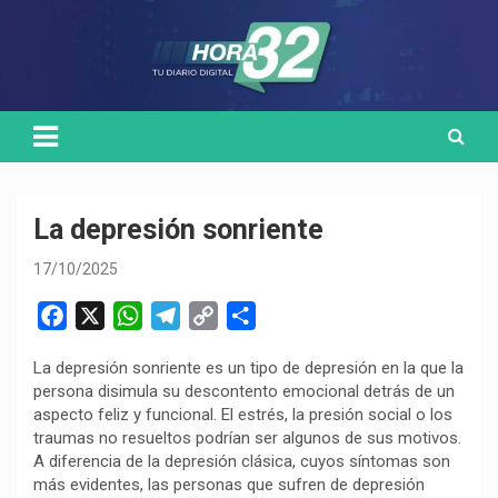
Skip
Medio de comunicación digital
HORA32
to
content
La depresión sonriente
17/10/2025
F
X
W
T
C
C
a
h
e
o
o
La depresión sonriente es un tipo de depresión en la que la
c
a
l
p
m
persona disimula su descontento emocional detrás de un
e
t
e
y
p
aspecto feliz y funcional. El estrés, la presión social o los
b
s
g
L
a
traumas no resueltos podrían ser algunos de sus motivos.
o
A
r
i
r
A diferencia de la depresión clásica, cuyos síntomas son
más evidentes, las personas que sufren de depresión
o
p
a
n
t