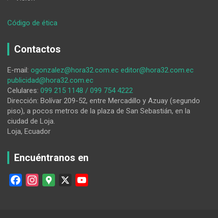
:
Código de ética
La
depresión
Contactos
sonriente
E-mail:
ogonzalez@hora32.com.ec
editor@hora32.com.ec
publicidad@hora32.com.ec
Celulares:
099 215 1148 / 099 754 4222
Dirección: Bolívar 209-52, entre Mercadillo y Azuay (segundo
piso), a pocos metros de la plaza de San Sebastián, en la
ciudad de Loja.
Loja, Ecuador
Encuéntranos en
F
I
G
X
Y
a
n
o
o
c
s
o
u
e
t
g
T