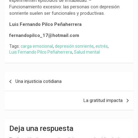
experimenten episodios de irritabilidad. –
Funcionamiento excesivo: las personas con depresión
sonriente suelen ser funcionales y productivas.
Luis Fernando Pilco Peñaherrera
fernandopilco_17@hotmail.com
Tags:
carga emocional
,
depresión sonriente
,
estrés
,
Luis Fernando Pilco Peñaherrera
,
Salud mental
Navegación
Una injusticia cotidiana
de
entradas
La gratitud impacta
Deja una respuesta