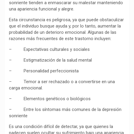
sonriente tienden a enmascarar su malestar manteniendo
k
p
m
k
i
una apariencia funcional y alegre.
r
Esta circunstancia es peligrosa, ya que puede obstaculizar
que el individuo busque ayuda y, por lo tanto, aumentar la
probabilidad de un deterioro emocional. Algunas de las
razones más frecuentes de este trastorno incluyen:
– Expectativas culturales y sociales
– Estigmatización de la salud mental
– Personalidad perfeccionista
– Temor a ser rechazado o a convertirse en una
carga emocional.
– Elementos genéticos o biológicos
– Entre los síntomas más comunes de la depresión
sonriente
Es una condición difícil de detectar, ya que quienes la
padecen suelen ocultar su sufrimiento bajo una apariencia