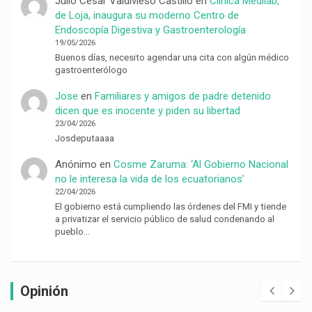
Julio César Valdivieso Castillo
en
Clínica Medilab,
de Loja, inaugura su moderno Centro de
Endoscopía Digestiva y Gastroenterología
19/05/2026
Buenos días, necesito agendar una cita con algún médico
gastroenterólogo
Jose
en
Familiares y amigos de padre detenido
dicen que es inocente y piden su libertad
23/04/2026
Josdeputaaaa
Anónimo
en
Cosme Zaruma: ‘Al Gobierno Nacional
no le interesa la vida de los ecuatorianos’
22/04/2026
El gobierno está cumpliendo las órdenes del FMI y tiende
a privatizar el servicio público de salud condenando al
pueblo…
Opinión