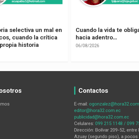
 vida te obliga a mirar
Urnas, democracia y el
entro…
vivir
05/08/2026
osotros
Contactos
omos
E-mail:
ogonzalez@hora32.com
editor@hora32.com.ec
publicidad@hora32.com.ec
Celulares:
099 215 1148 / 099 7
Dirección: Bolívar 209-52, entre 
Azuay (segundo piso), a pocos 