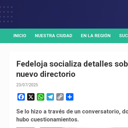
Skip
to
Medio de comunicación digital
HORA32
content
INICIO
NUESTRA CIUDAD
EN LA REGIÓN
SUC
Fedeloja socializa detalles sob
nuevo directorio
23/07/2025
F
X
W
T
C
C
a
h
e
o
o
Se lo hizo a través de un conversatorio, d
c
a
l
p
m
hubo cuestionamientos.
e
t
e
y
p
b
s
g
L
a