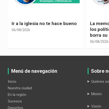
La memoria selectiva un mal en
Cuando la
los políticos, cuando la crítica
hacia ad
borra su propia historia
06/08/2026
06/08/2026
Menú de navegación
Sobre n
Inicio
Quiénes s
Nuestra ciudad
Misión
En la región
Sucesos
Visión
Deportivo