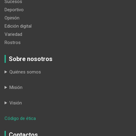
Sucesos
Deportivo
Opinión
Edición digital
Variedad
Rostros
Sobre nosotros
Quiénes somos
Misión
Visión
:
Código de ética
Fedeloja
invierte
Contactos