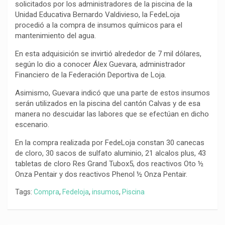
solicitados por los administradores de la piscina de la
o
p
a
n
t
Unidad Educativa Bernardo Valdivieso, la FedeLoja
k
p
m
k
i
procedió a la compra de insumos químicos para el
mantenimiento del agua.
r
En esta adquisición se invirtió alrededor de 7 mil dólares,
según lo dio a conocer Álex Guevara, administrador
Financiero de la Federación Deportiva de Loja.
Asimismo, Guevara indicó que una parte de estos insumos
serán utilizados en la piscina del cantón Calvas y de esa
manera no descuidar las labores que se efectúan en dicho
escenario.
En la compra realizada por FedeLoja constan 30 canecas
de cloro, 30 sacos de sulfato aluminio, 21 alcalos plus, 43
tabletas de cloro Res Grand Tubox5, dos reactivos Oto ½
Onza Pentair y dos reactivos Phenol ½ Onza Pentair.
Tags:
Compra
,
Fedeloja
,
insumos
,
Piscina