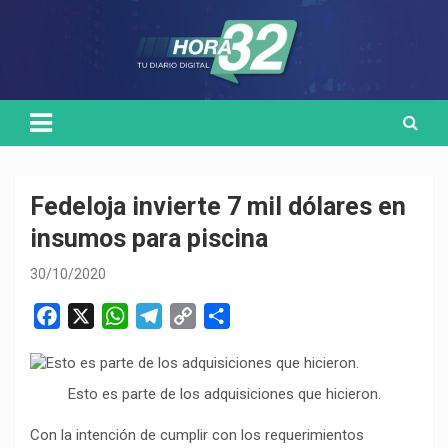
Skip
Medio de comunicación digital
HORA32
to
content
Fedeloja invierte 7 mil dólares en
insumos para piscina
30/10/2020
F
X
W
T
C
C
a
h
e
o
o
c
a
l
p
m
e
t
e
y
p
Esto es parte de los adquisiciones que hicieron.
b
s
g
L
a
Con la intención de cumplir con los requerimientos
o
A
r
i
r