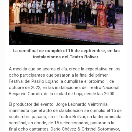
o
p
a
n
t
k
p
m
k
i
r
La semifinal se cumplió el 15 de septiembre, en las
instalaciones del Teatro Bolívar.
A medida que se acerca el día, crece la expectativa en los
ocho participantes que pasaron a la final del primer
Festival del Pasillo Lojano, a cumplirse el próximo 1 de
octubre de 2022, en las instalaciones del Teatro Nacional
Benjamín Carrión, de la ciudad de Loja, desde las 20:00.
El productor del evento, Jorge Leonardo Veintimilla,
manifiesta que el acto de clasificación se cumplió el 15 de
septiembre pasado, en el Teatro Bolívar, en la denominada
semifinal, en donde, de 15 seleccionados, pasaron a la
final ocho cantantes: Darío Chávez & Cristhel Sotomayor,