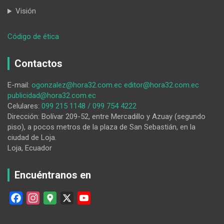
Visión
:
Código de ética
Expectativa
por
Contactos
la
final
E-mail:
ogonzalez@hora32.com.ec
editor@hora32.com.ec
del
publicidad@hora32.com.ec
Festival
Celulares:
099 215 1148 / 099 754 4222
del
Dirección: Bolívar 209-52, entre Mercadillo y Azuay (segundo
Pasillo
piso), a pocos metros de la plaza de San Sebastián, en la
Lojano
ciudad de Loja.
Loja, Ecuador
Encuéntranos en
F
I
G
X
Y
a
n
o
o
c
s
o
u