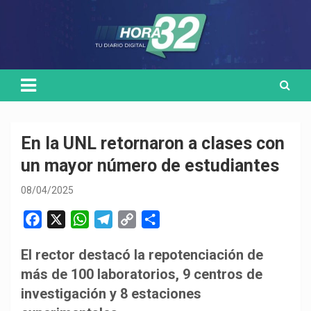
Skip
Medio de comunicación digital
HORA32
to
content
En la UNL retornaron a clases con
un mayor número de estudiantes
08/04/2025
F
X
W
T
C
C
a
h
e
o
o
El rector destacó la repotenciación de
c
a
l
p
m
más de 100 laboratorios, 9 centros de
e
t
e
y
p
b
s
g
L
a
investigación y 8 estaciones
o
A
r
i
r