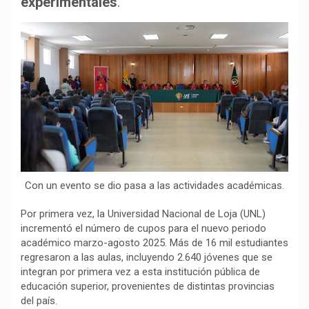
experimentales
.
o
p
a
n
t
k
p
m
k
i
r
Con un evento se dio pasa a las actividades académicas.
Por primera vez, la Universidad Nacional de Loja (UNL)
incrementó el número de cupos para el nuevo periodo
académico marzo-agosto 2025. Más de 16 mil estudiantes
regresaron a las aulas, incluyendo 2.640 jóvenes que se
integran por primera vez a esta institución pública de
educación superior, provenientes de distintas provincias
del país.