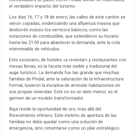
el verdadero impacto del turismo.
o
p
a
n
t
k
p
m
k
i
Los días 16, 17 y 18 de enero, las calles de este cantón se
r
vieron copadas, evidenciando una afluencia masiva que
desbordó incluso los servicios básicos, como las
estaciones de combustible, que extendieron su horario
hasta las 21:00 para abastecer la demanda, ante la cola
interminable de vehículos.
Este escenario, de hoteles «a reventar» y restaurantes con
mesas llenas, es la faceta más visible y tradicional del
auge turístico. La demanda fue tan grande que muchas
familias de Pindal, ante la saturación de la infraestructura
formal, tuvieron la iniciativa de arrendar habitaciones en
sus propias viviendas. Este no es un dato menor; es el
germen de un modelo transformador.
Aquí reside la oportunidad de oro, más allá del
florecimiento efímero. Este instinto de apertura de las
familias no debe quedar como una solución de
emergencia, sino cimentarse como un pilar estratégico.