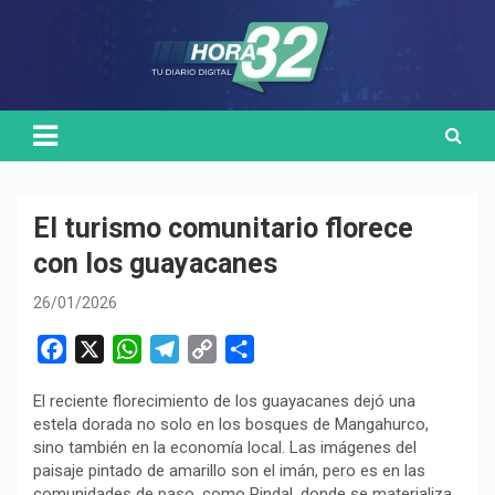
Skip
Medio de comunicación digital
HORA32
to
content
El turismo comunitario florece
con los guayacanes
26/01/2026
F
X
W
T
C
C
a
h
e
o
o
El reciente florecimiento de los guayacanes dejó una
c
a
l
p
m
estela dorada no solo en los bosques de Mangahurco,
e
t
e
y
p
sino también en la economía local. Las imágenes del
b
s
g
L
a
paisaje pintado de amarillo son el imán, pero es en las
o
A
r
i
r
comunidades de paso, como Pindal, donde se materializa