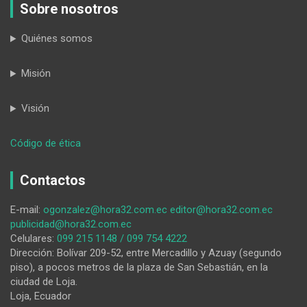
Sobre nosotros
Quiénes somos
Misión
Visión
:
Código de ética
El
talento
Contactos
de
Antonio
E-mail:
ogonzalez@hora32.com.ec
editor@hora32.com.ec
Guerrero
publicidad@hora32.com.ec
brillará
Celulares:
099 215 1148 / 099 754 4222
en
Dirección: Bolívar 209-52, entre Mercadillo y Azuay (segundo
el
piso), a pocos metros de la plaza de San Sebastián, en la
Festival
ciudad de Loja.
de
Loja, Ecuador
Artes