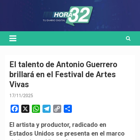
Skip
Medio de comunicación digital
HORA32
to
content
El talento de Antonio Guerrero
brillará en el Festival de Artes
Vivas
17/11/2025
F
X
W
T
C
C
a
h
e
o
o
El artista y productor, radicado en
c
a
l
p
m
Estados Unidos se presenta en el marco
e
t
e
y
p