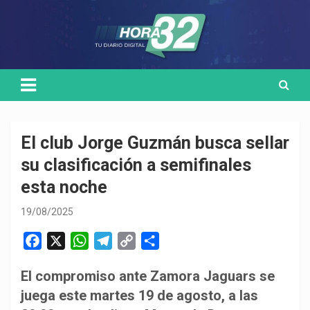
Skip
Medio de comunicación digital
HORA32
to
content
El club Jorge Guzmán busca sellar
su clasificación a semifinales
esta noche
19/08/2025
F
X
W
T
C
C
a
h
e
o
o
El compromiso ante Zamora Jaguars se
c
a
l
p
m
juega este martes 19 de agosto, a las
e
t
e
y
p