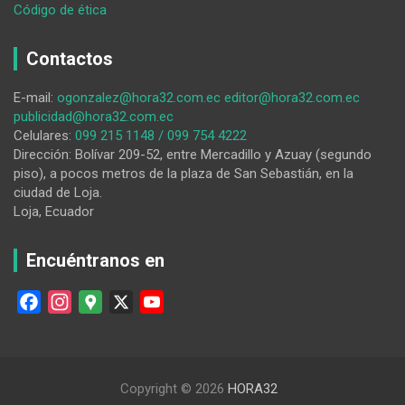
:
Código de ética
El
club
Contactos
Jorge
Guzmán
E-mail:
ogonzalez@hora32.com.ec
editor@hora32.com.ec
busca
publicidad@hora32.com.ec
sellar
Celulares:
099 215 1148 / 099 754 4222
su
Dirección: Bolívar 209-52, entre Mercadillo y Azuay (segundo
clasificación
piso), a pocos metros de la plaza de San Sebastián, en la
a
ciudad de Loja.
semifinales
Loja, Ecuador
esta
noche
Encuéntranos en
F
I
G
X
Y
a
n
o
o
c
s
o
u
e
t
g
T
Copyright © 2026
HORA32
b
a
l
u