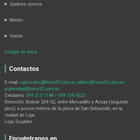
Quiénes somos
Misión
Visión
:
Código de ética
El
Bernardo
Contactos
celebra
aniversario
E-mail:
ogonzalez@hora32.com.ec
editor@hora32.com.ec
publicidad@hora32.com.ec
Celulares:
099 215 1148 / 099 754 4222
Dirección: Bolívar 209-52, entre Mercadillo y Azuay (segundo
piso), a pocos metros de la plaza de San Sebastián, en la
ciudad de Loja.
Loja, Ecuador
Encuéntranos en