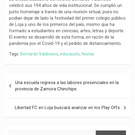
k
p
m
k
i
celebró sus 194 años de vida institucional. Se cumplió un
justo homenaje a través de una reunión virtual, pues no
r
podían dejar de lado la festividad del primer colegio público
de Loja y uno de los primeros del país, mismo que ha
formado a estudiantes en ciencias, artes, letras y deporte.
El evento se desarrolló de esta forma, en razón de la
pandemia por el Covid-19 y el pedido de distanciamiento.
Tags:
Bernardo Valdivieso
,
educación
,
fiestas
Navegación
Una escuela regresa a las labores presenciales en la
de
provincia de Zamora Chinchipe
entradas
Libertad FC en Loja buscará avanzar en los Play Offs
Buscar