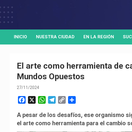
Skip
to
Medio de comunicación digital
HORA32
content
INICIO
NUESTRA CIUDAD
EN LA REGIÓN
SUC
El arte como herramienta de 
Mundos Opuestos
27/11/2024
F
X
W
T
C
C
a
h
e
o
o
A pesar de los desafíos, ese organismo si
c
a
l
p
m
el arte como herramienta para el cambio so
e
t
e
y
p
b
s
g
L
a