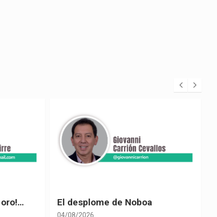
 oro!…
El desplome de Noboa
04/08/2026
0