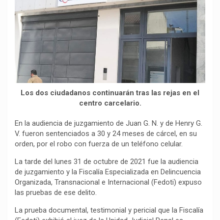
e
t
e
y
p
b
s
g
L
a
o
A
r
i
r
o
p
a
n
t
k
p
m
k
i
r
Los dos ciudadanos continuarán tras las rejas en el
centro carcelario.
En la audiencia de juzgamiento de Juan G. N. y de Henry G.
V. fueron sentenciados a 30 y 24 meses de cárcel, en su
orden, por el robo con fuerza de un teléfono celular.
La tarde del lunes 31 de octubre de 2021 fue la audiencia
de juzgamiento y la Fiscalía Especializada en Delincuencia
Organizada, Transnacional e Internacional (Fedoti) expuso
las pruebas de ese delito.
La prueba documental, testimonial y pericial que la Fiscalía