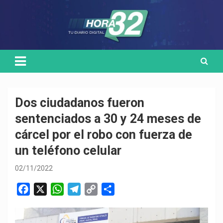
Skip
Medio de comunicación digital
HORA32
to
content
Dos ciudadanos fueron
sentenciados a 30 y 24 meses de
cárcel por el robo con fuerza de
un teléfono celular
02/11/2022
F
X
W
T
C
C
a
h
e
o
o
c
a
l
p
m