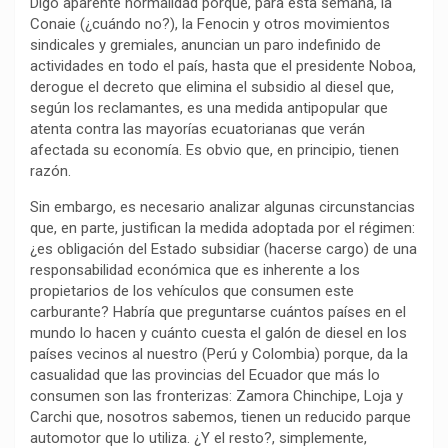
Digo aparente normalidad porque, para esta semana, la
k
p
m
k
i
Conaie (¿cuándo no?), la Fenocin y otros movimientos
r
sindicales y gremiales, anuncian un paro indefinido de
actividades en todo el país, hasta que el presidente Noboa,
derogue el decreto que elimina el subsidio al diesel que,
según los reclamantes, es una medida antipopular que
atenta contra las mayorías ecuatorianas que verán
afectada su economía. Es obvio que, en principio, tienen
razón.
Sin embargo, es necesario analizar algunas circunstancias
que, en parte, justifican la medida adoptada por el régimen:
¿es obligación del Estado subsidiar (hacerse cargo) de una
responsabilidad económica que es inherente a los
propietarios de los vehículos que consumen este
carburante? Habría que preguntarse cuántos países en el
mundo lo hacen y cuánto cuesta el galón de diesel en los
países vecinos al nuestro (Perú y Colombia) porque, da la
casualidad que las provincias del Ecuador que más lo
consumen son las fronterizas: Zamora Chinchipe, Loja y
Carchi que, nosotros sabemos, tienen un reducido parque
automotor que lo utiliza. ¿Y el resto?, simplemente,