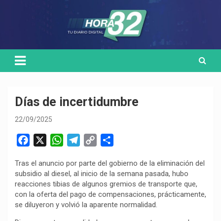
Skip
Medio de comunicación digital
HORA32
to
content
Días de incertidumbre
22/09/2025
F
X
W
T
C
C
a
h
e
o
o
Tras el anuncio por parte del gobierno de la eliminación del
c
a
l
p
m
subsidio al diesel, al inicio de la semana pasada, hubo
e
t
e
y
p
reacciones tibias de algunos gremios de transporte que,
b
s
g
L
a
con la oferta del pago de compensaciones, prácticamente,
o
A
r
i
r
se diluyeron y volvió la aparente normalidad.
o
p
a
n
t