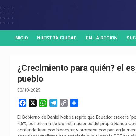
Skip
to
Medio de comunicación digital
HORA32
content
INICIO
NUESTRA CIUDAD
EN LA REGIÓN
SUC
¿Crecimiento para quién? el es
pueblo
03/10/2025
F
X
W
T
C
C
a
h
e
o
o
El Gobierno de Daniel Noboa repite que Ecuador crecerá “po
c
a
l
p
m
4,5%, por encima de las estimaciones del propio Banco Cent
e
t
e
y
p
confunde tasa con bienestar y promesa con pan en la mesa. 
b
s
g
L
a