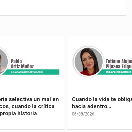
 vida te obliga a mirar
Urnas, democracia y el
entro…
vivir
05/08/2026