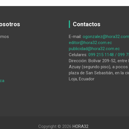
osotros
Contactos
omos
E-mail:
ogonzalez@hora32.com
editor@hora32.com.ec
publicidad@hora32.com.ec
Celulares:
099 215 1148 / 099 7
Dirección: Bolívar 209-52, entre 
Azuay (segundo piso), a pocos 
plaza de San Sebastián, en la ci
Loja, Ecuador
:
ica
¿Crecimiento
para
quién?
el
espejismo
macro
y
Copyright © 2026
HORA32
la