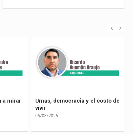
 costo de
El país de las explicaciones
convenientes
05/08/2026
0