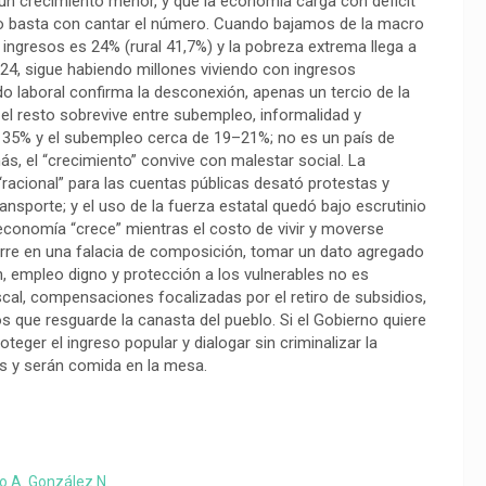
un crecimiento menor, y que la economía carga con déficit
: no basta con cantar el número. Cuando bajamos de la macro
or ingresos es 24% (rural 41,7%) y la pobreza extrema llega a
024, sigue habiendo millones viviendo con ingresos
do laboral confirma la desconexión, apenas un tercio de la
l resto sobrevive entre subempleo, informalidad y
 35% y el subempleo cerca de 19–21%; no es un país de
, el “crecimiento” convive con malestar social. La
“racional” para las cuentas públicas desató protestas y
sporte; y el uso de la fuerza estatal quedó bajo escrutinio
economía “crece” mientras el costo de vivir y moverse
curre en una falacia de composición, tomar un dato agregado
n, empleo digno y protección a los vulnerables no es
fiscal, compensaciones focalizadas por el retiro de subsidios,
s que resguarde la canasta del pueblo. Si el Gobierno quiere
oteger el ingreso popular y dialogar sin criminalizar la
s y serán comida en la mesa.
o A. González N.