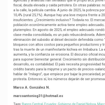
agencias y analistas han señalado que el propio BCE prevé 
o
A
r
i
r
fiscal, deuda elevada y caída petrolera. En otras palabras
a la calle, la película cambia. A junio de 2025, la pobreza p
o
p
a
n
t
10,4% (rural 25,1%). Aunque hay una leve mejora frente a 2
k
p
m
k
i
insuficientes. ¿Crecimiento inclusivo? Todavía no. El merca
r
población económicamente activa tiene empleo adecuado; e
pluriempleo. En agosto de 2025, el empleo adecuado rondó
clase media consolidada, es un país rebuscándosela. Además
eliminación del subsidio al diésel decisión defendida como 
bloqueos con altos costos para pequeños productores y tran
tras la muerte de un manifestante kichwa en Imbabura. La 
aumenta, y la confianza se erosiona. El discurso oficial in
para suponer bienestar general. Crecimiento sin distribució
desarrollo, es contabilidad. El país necesita progresividad 
crédito barato para la mipyme y un pacto de precios-salario
hablar de “milagro”, que empiece por bajar la precariedad, pr
protesta. Entonces sí, los números dejarán de ser promesa
Marco A. González N.
marcoantoniog31@hotmail.es
Tags:
Banco Central
,
Ecuador
,
Gobierno de Daniel Noboa
,
Marc