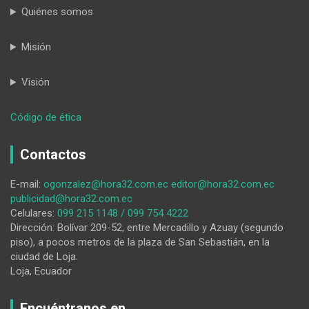
Quiénes somos
Misión
Visión
:
Código de ética
Confirman
si
Contactos
revés
que
E-mail:
ogonzalez@hora32.com.ec
editor@hora32.com.ec
ocurrió
publicidad@hora32.com.ec
por
Celulares:
099 215 1148 / 099 754 4222
la
Dirección: Bolívar 209-52, entre Mercadillo y Azuay (segundo
vía
piso), a pocos metros de la plaza de San Sebastián, en la
a
ciudad de Loja.
Zamora
Loja, Ecuador
Chinchipe
es
por
Encuéntranos en