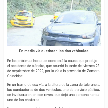
e
t
e
y
p
b
s
g
L
a
o
A
r
i
r
o
p
a
n
t
k
p
m
k
i
r
En media vía quedaron los dos vehículos.
En las próximas horas se conocerá la causa que produjo
el accidente de tránsito, que ocurrió la tarde del viernes 23
de septiembre de 2022, por la vía a la provincia de Zamora
Chinchipe.
En un tramo de esa vía, a la altura de la zona de tolerancia,
los conductores de dos vehículos, uno de servicio público,
se involucraron en ese revés, que dejó una persona herida:
uno de los choferes.