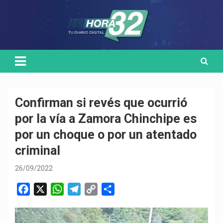
Skip
Medio de comunicación digital
HORA32
to
content
Confirman si revés que ocurrió
por la vía a Zamora Chinchipe es
por un choque o por un atentado
criminal
26/09/2022
F
X
W
T
C
C
a
h
e
o
o
c
a
l
p
m