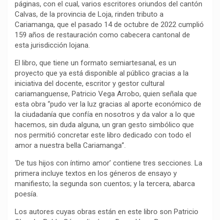
páginas, con el cual, varios escritores oriundos del cantón
o
p
a
n
t
Calvas, de la provincia de Loja, rinden tributo a
k
p
m
k
i
Cariamanga, que el pasado 14 de octubre de 2022 cumplió
159 años de restauración como cabecera cantonal de
r
esta jurisdicción lojana.
El libro, que tiene un formato semiartesanal, es un
proyecto que ya está disponible al público gracias a la
iniciativa del docente, escritor y gestor cultural
cariamanguense, Patricio Vega Arrobo, quien señala que
esta obra “pudo ver la luz gracias al aporte económico de
la ciudadanía que confía en nosotros y da valor a lo que
hacemos, sin duda alguna, un gran gesto simbólico que
nos permitió concretar este libro dedicado con todo el
amor a nuestra bella Cariamanga”.
‘De tus hijos con íntimo amor’ contiene tres secciones. La
primera incluye textos en los géneros de ensayo y
manifiesto; la segunda son cuentos; y la tercera, abarca
poesía.
Los autores cuyas obras están en este libro son Patricio