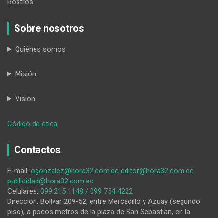
Rostros
Sobre nosotros
Quiénes somos
Misión
Visión
:
Código de ética
Con
un
Contactos
libro,
escritores
E-mail:
ogonzalez@hora32.com.ec
editor@hora32.com.ec
rinden
publicidad@hora32.com.ec
tributo
Celulares:
099 215 1148 / 099 754 4222
a
Dirección: Bolívar 209-52, entre Mercadillo y Azuay (segundo
Cariamanga
piso), a pocos metros de la plaza de San Sebastián, en la