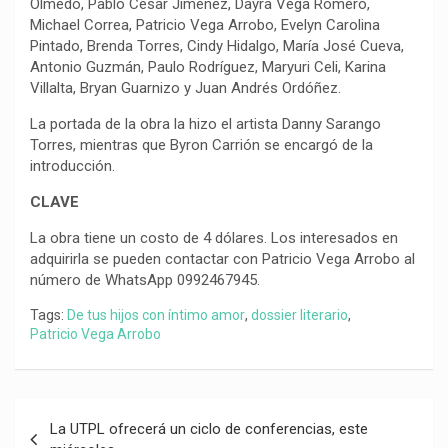
Olmedo, Pablo César Jiménez, Dayra Vega Romero,
Michael Correa, Patricio Vega Arrobo, Evelyn Carolina
Pintado, Brenda Torres, Cindy Hidalgo, María José Cueva,
Antonio Guzmán, Paulo Rodríguez, Maryuri Celi, Karina
Villalta, Bryan Guarnizo y Juan Andrés Ordóñez.
La portada de la obra la hizo el artista Danny Sarango
Torres, mientras que Byron Carrión se encargó de la
introducción.
CLAVE
La obra tiene un costo de 4 dólares. Los interesados en
adquirirla se pueden contactar con Patricio Vega Arrobo al
número de WhatsApp 0992467945.
Tags:
De tus hijos con íntimo amor
,
dossier literario
,
Patricio Vega Arrobo
Navegación
La UTPL ofrecerá un ciclo de conferencias, este
de