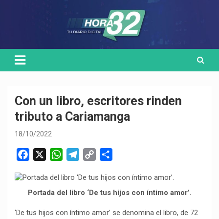
Skip
Medio de comunicación digital
HORA32
to
content
Con un libro, escritores rinden
tributo a Cariamanga
18/10/2022
F
X
W
T
C
C
a
h
e
o
o
c
a
l
p
m
e
t
e
y
p
Portada del libro ‘De tus hijos con íntimo amor’.
b
s
g
L
a
‘De tus hijos con íntimo amor’ se denomina el libro, de 72
o
A
r
i
r