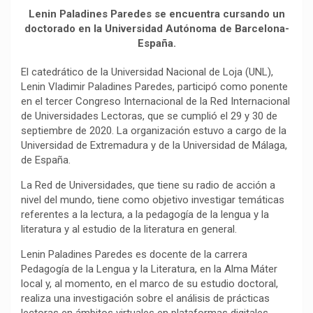
b
s
g
L
a
Lenin Paladines Paredes se encuentra cursando un
o
A
r
i
r
doctorado en la Universidad Autónoma de Barcelona-
o
p
a
n
t
España.
k
p
m
k
i
El catedrático de la Universidad Nacional de Loja (UNL),
r
Lenin Vladimir Paladines Paredes, participó como ponente
en el tercer Congreso Internacional de la Red Internacional
de Universidades Lectoras, que se cumplió el 29 y 30 de
septiembre de 2020. La organización estuvo a cargo de la
Universidad de Extremadura y de la Universidad de Málaga,
de España.
La Red de Universidades, que tiene su radio de acción a
nivel del mundo, tiene como objetivo investigar temáticas
referentes a la lectura, a la pedagogía de la lengua y la
literatura y al estudio de la literatura en general.
Lenin Paladines Paredes es docente de la carrera
Pedagogía de la Lengua y la Literatura, en la Alma Máter
local y, al momento, en el marco de su estudio doctoral,
realiza una investigación sobre el análisis de prácticas