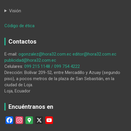
Visión
:
Código de ética
Catedrático
de
Contactos
la
UNL
E-mail:
ogonzalez@hora32.com.ec
editor@hora32.com.ec
participó
publicidad@hora32.com.ec
como
Celulares:
099 215 1148 / 099 754 4222
ponente
Dirección: Bolívar 209-52, entre Mercadillo y Azuay (segundo
en
piso), a pocos metros de la plaza de San Sebastián, en la
cita
ciudad de Loja.
internacional
Loja, Ecuador
Encuéntranos en
F
I
G
X
Y
a
n
o
o