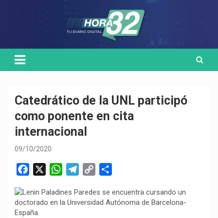
Skip
Medio de comunicación digital
HORA32
to
content
Catedrático de la UNL participó
como ponente en cita
internacional
09/10/2020
F
X
W
T
C
C
a
h
e
o
o
c
a
l
p
m
e
t
e
y
p