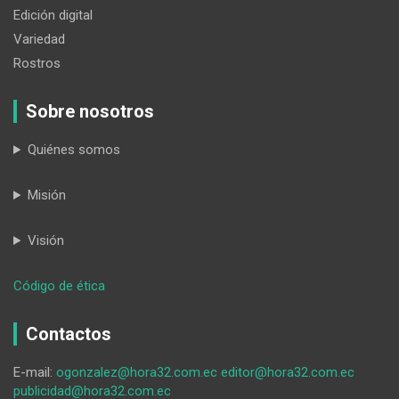
Edición digital
Variedad
Rostros
Sobre nosotros
Quiénes somos
Misión
Visión
:
Código de ética
Caso
plantel
Contactos
de
Sumaypamba:
E-mail:
ogonzalez@hora32.com.ec
editor@hora32.com.ec
padres
publicidad@hora32.com.ec
de