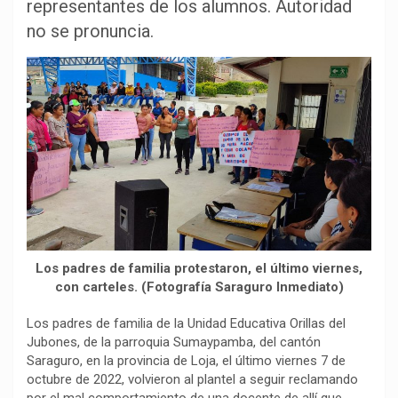
b
s
g
L
a
representantes de los alumnos. Autoridad
o
A
r
i
r
no se pronuncia.
o
p
a
n
t
k
p
m
k
i
r
Los padres de familia protestaron, el último viernes,
con carteles. (Fotografía Saraguro Inmediato)
Los padres de familia de la Unidad Educativa Orillas del
Jubones, de la parroquia Sumaypamba, del cantón
Saraguro, en la provincia de Loja, el último viernes 7 de
octubre de 2022, volvieron al plantel a seguir reclamando