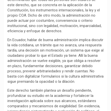
este derecho, que se concreta en la aplicación de la
o
p
a
n
t
Constitución, los instrumentos internacionales, la ley y el
k
p
m
k
i
propio COA. Dicho de otro modo, la administración no
r
puede actuar por costumbre, conveniencia o criterio
institucional, sino con legalidad, motivación, imparcialidad,
eficiencia y enfoque de derechos.
En Ecuador, hablar de buena administración implica discutir
la vida cotidiana, un trámite que no avanza, una respuesta
tardía, una decisión sin motivación, un sistema que exige al
ciudadano probar lo que el Estado ya tiene. Allí la buena
administración se vuelve exigible, ya que obliga a resolver
en plazo, fundamentar decisiones, garantizar debido
proceso, prevenir arbitrariedades y rendir cuentas. No
basta con digitalizar formularios si la cultura administrativa
sigue premiando la opacidad o la dilación.
Este derecho también plantea un desafío pendiente,
profundizar su estudio en la academia y fortalecer la
investigación aplicada sobre sus alcances, estándares
comparados y mecanismos de exigibilidad. Sin evidencia,