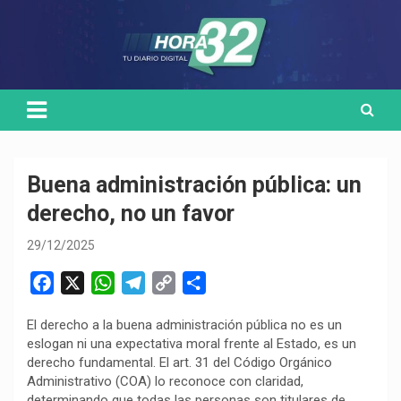
Skip
Medio de comunicación digital
HORA32
to
content
Buena administración pública: un
derecho, no un favor
29/12/2025
F
X
W
T
C
C
a
h
e
o
o
El derecho a la buena administración pública no es un
c
a
l
p
m
eslogan ni una expectativa moral frente al Estado, es un
e
t
e
y
p
derecho fundamental. El art. 31 del Código Orgánico
b
s
g
L
a
Administrativo (COA) lo reconoce con claridad,
o
A
r
i
r
determinando que todas las personas son titulares de