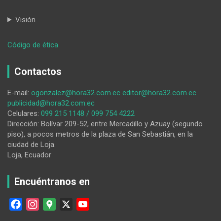
Visión
:
Código de ética
Buena
administración
Contactos
pública:
un
E-mail:
ogonzalez@hora32.com.ec
editor@hora32.com.ec
derecho,
publicidad@hora32.com.ec
no
Celulares:
099 215 1148 / 099 754 4222
un
Dirección: Bolívar 209-52, entre Mercadillo y Azuay (segundo
favor
piso), a pocos metros de la plaza de San Sebastián, en la
ciudad de Loja.
Loja, Ecuador
Encuéntranos en
F
I
G
X
Y
a
n
o
o