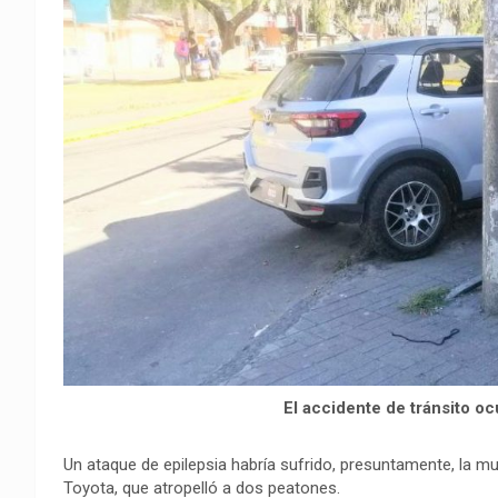
o
p
a
n
t
k
p
m
k
i
r
El accidente de tránsito ocu
Un ataque de epilepsia habría sufrido, presuntamente, la mu
Toyota, que atropelló a dos peatones.