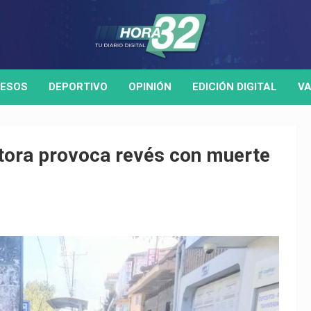
ESOS
DEPORTIVO
OPINIÓN
EDICIÓN DIGITAL
VA
tora provoca revés con muerte