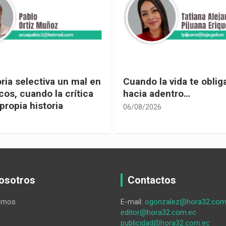
 vida te obliga a mirar
Urnas, democracia y el
entro…
vivir
05/08/2026
osotros
Contactos
omos
E-mail:
ogonzalez@hora32.com
editor@hora32.com.ec
publicidad@hora32.com.ec