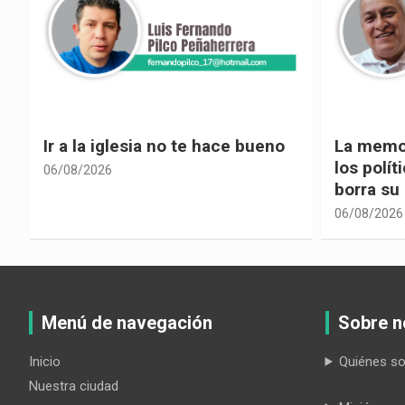
La memoria selectiva un mal en
Cuando la
los políticos, cuando la crítica
hacia ad
borra su propia historia
06/08/2026
06/08/2026
Menú de navegación
Sobre n
Inicio
Quiénes s
Nuestra ciudad