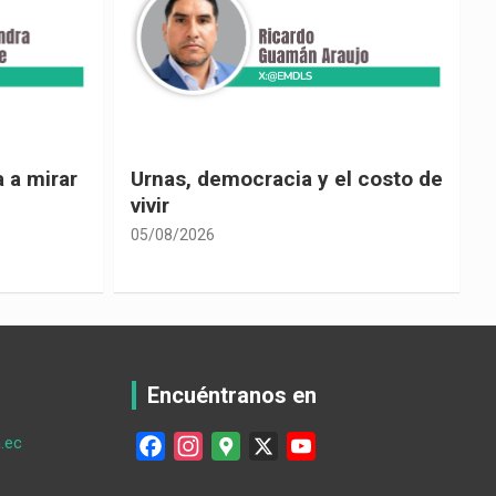
 costo de
El país de las explicaciones
convenientes
05/08/2026
0
Encuéntranos en
.ec
F
I
G
X
Y
a
n
o
o