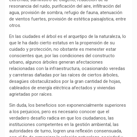
resonancia del ruido, purificación del aire, infiltración del
o
p
a
n
t
agua, provisión de sombra, refugio de fauna, atenuación
k
p
m
k
i
de vientos fuertes, provisión de estética paisajística, entre
r
otros.
En las ciudades el árbol es el arquetipo de la naturaleza, lo
que le ha dado cierto estatus en la propensión de su
cuidado y protección, no obstante es menester estar
conscientes que, por las condiciones del constructo
urbano, algunos árboles generan afectaciones
relacionadas con la infraestructura, ocasionando veredas
y carreteras dañadas por las raíces de ciertos árboles,
desagües obstaculizados por la gran cantidad de hojas,
cableados de energía eléctrica afectados y viviendas
agrietadas por raíces.
Sin duda, los beneficios son exponencialmente superiores
a los perjuicios, pero es necesario conocer que el
verdadero desafío radica en que los ciudadanos, las
instituciones competentes en la gestión ambiental, las
autoridades de turno, logren una reflexión consensuada,