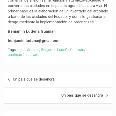
con el fin de armonizar la relación naturaleza-sociedad y
convertir las ciudades en espacios agradables para vivir. El
primer paso es la elaboración de un inventario del arbolado
urbano de las ciudades del Ecuador y con ello gestionar el
riesgo mediante la implementación de ordenanzas.
Benjamín Ludeña Guamán
benjamin.ludena@gmail.com
Tags:
agua
,
árboles
,
Benjamín Ludeña Guamán
,
purificación del aire
Navegación
Un país que se desangra
de
entradas
Un país que se desangra