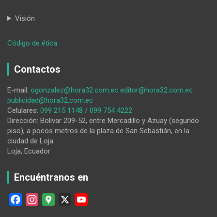
Visión
:
Código de ética
Arbolado
urbano:
Contactos
beneficios
y
E-mail:
ogonzalez@hora32.com.ec
editor@hora32.com.ec
perjuicios
publicidad@hora32.com.ec
Celulares:
099 215 1148 / 099 754 4222
Dirección: Bolívar 209-52, entre Mercadillo y Azuay (segundo
piso), a pocos metros de la plaza de San Sebastián, en la
ciudad de Loja.
Loja, Ecuador
Encuéntranos en
F
I
G
X
Y
a
n
o
o