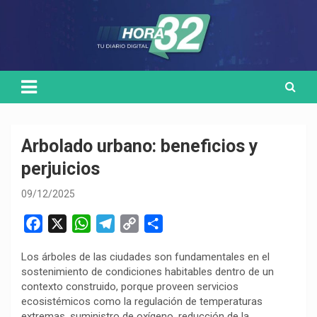
Skip
Medio de comunicación digital
HORA32
to
content
Arbolado urbano: beneficios y
perjuicios
09/12/2025
F
X
W
T
C
C
a
h
e
o
o
Los árboles de las ciudades son fundamentales en el
c
a
l
p
m
sostenimiento de condiciones habitables dentro de un
e
t
e
y
p
contexto construido, porque proveen servicios
b
s
g
L
a
ecosistémicos como la regulación de temperaturas
o
A
r
i
r
extremas, suministro de oxígeno, reducción de la