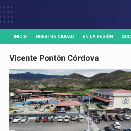
Skip
to
Medio de comunicación digital
HORA32
content
INICIO
NUESTRA CIUDAD
EN LA REGIÓN
SUC
Vicente Pontón Córdova