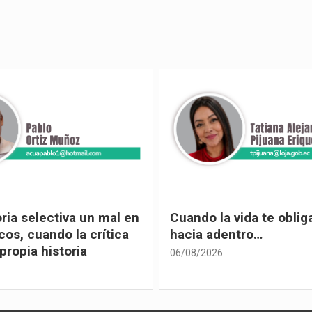
 vida te obliga a mirar
Urnas, democracia y el
entro…
vivir
05/08/2026