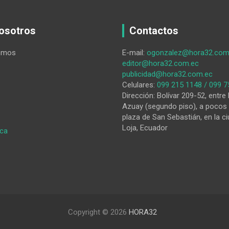
osotros
Contactos
omos
E-mail:
ogonzalez@hora32.com
editor@hora32.com.ec
publicidad@hora32.com.ec
Celulares:
099 215 1148 / 099 7
Dirección: Bolívar 209-52, entre 
Azuay (segundo piso), a pocos 
plaza de San Sebastián, en la ci
Loja, Ecuador
:
ica
El
cantón
lojano
Catamayo
reunirá,
durante
dos
Copyright © 2026
HORA32
días,
a