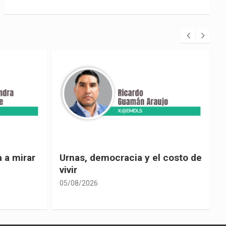
 costo de
El país de las explicaciones
convenientes
05/08/2026
0