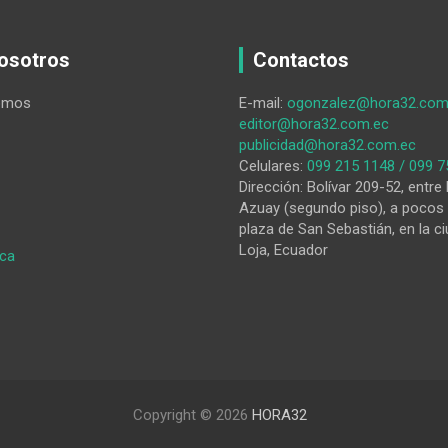
osotros
Contactos
omos
E-mail:
ogonzalez@hora32.com
editor@hora32.com.ec
publicidad@hora32.com.ec
Celulares:
099 215 1148 / 099 7
Dirección: Bolívar 209-52, entre 
Azuay (segundo piso), a pocos 
plaza de San Sebastián, en la ci
Loja, Ecuador
:
ica
Tropicals
Shopping
abre
sus
puertas
a
Zamora
Copyright © 2026
HORA32
Chinchipe
y