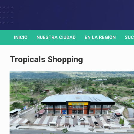
Skip
to
Medio de comunicación digital
HORA32
content
INICIO
NUESTRA CIUDAD
EN LA REGIÓN
SUC
Tropicals Shopping