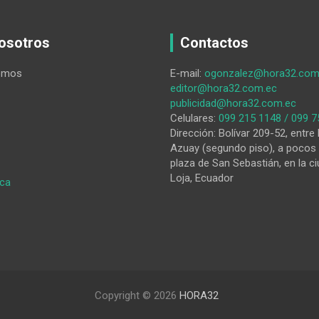
osotros
Contactos
omos
E-mail:
ogonzalez@hora32.com
editor@hora32.com.ec
publicidad@hora32.com.ec
Celulares:
099 215 1148 / 099 7
Dirección: Bolívar 209-52, entre 
Azuay (segundo piso), a pocos 
plaza de San Sebastián, en la ci
Loja, Ecuador
:
ica
Una
mujer
y
su
hija
de
5
Copyright © 2026
HORA32
meses
de