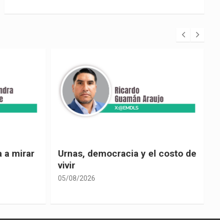
 costo de
El país de las explicaciones
convenientes
05/08/2026
0