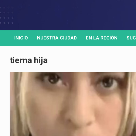
Skip
to
Medio de comunicación digital
HORA32
content
INICIO
NUESTRA CIUDAD
EN LA REGIÓN
SUC
tierna hija