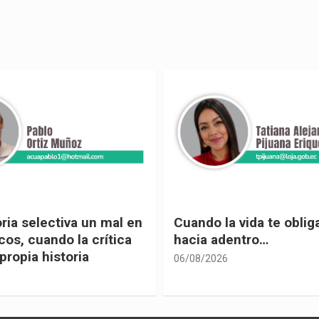
 vida te obliga a mirar
Urnas, democracia y el
entro…
vivir
05/08/2026