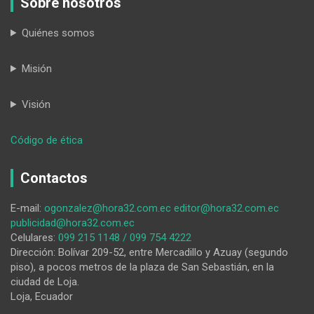
Sobre nosotros
Quiénes somos
Misión
Visión
:
Código de ética
Importancia
de
Contactos
la
gestión
E-mail:
ogonzalez@hora32.com.ec
editor@hora32.com.ec
de
publicidad@hora32.com.ec
cuencas
Celulares:
099 215 1148 / 099 754 4222
transfronterizas
Dirección: Bolívar 209-52, entre Mercadillo y Azuay (segundo
piso), a pocos metros de la plaza de San Sebastián, en la
ciudad de Loja.
Loja, Ecuador