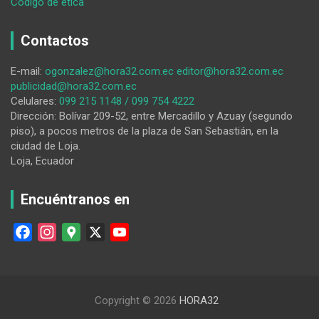
:
Código de ética
Las
personas
Contactos
con
discapacidad
E-mail:
ogonzalez@hora32.com.ec
editor@hora32.com.ec
de
publicidad@hora32.com.ec
Paltas
Celulares:
099 215 1148 / 099 754 4222
exigen
Dirección: Bolívar 209-52, entre Mercadillo y Azuay (segundo
al
piso), a pocos metros de la plaza de San Sebastián, en la
alcalde
ciudad de Loja.
la
Loja, Ecuador
ejecución
de
obras
Encuéntranos en
F
I
G
X
Y
a
n
o
o
c
s
o
u
e
t
g
T
Copyright © 2026
HORA32
b
a
l
u