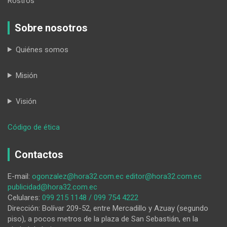
Rostros
Sobre nosotros
Quiénes somos
Misión
Visión
:
Código de ética
HORA32
11-
Contactos
07-
2025
E-mail:
ogonzalez@hora32.com.ec
editor@hora32.com.ec
publicidad@hora32.com.ec
Celulares:
099 215 1148 / 099 754 4222
Dirección: Bolívar 209-52, entre Mercadillo y Azuay (segundo
piso), a pocos metros de la plaza de San Sebastián, en la