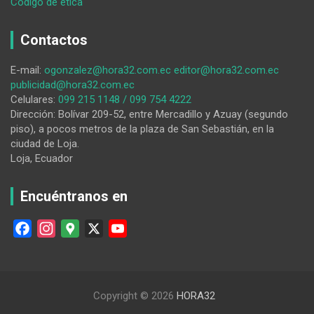
:
Código de ética
Incrementan
‘camex’
Contactos
en
el
E-mail:
ogonzalez@hora32.com.ec
editor@hora32.com.ec
límite
publicidad@hora32.com.ec
entre
Celulares:
099 215 1148 / 099 754 4222
Ecuador
Dirección: Bolívar 209-52, entre Mercadillo y Azuay (segundo
y
piso), a pocos metros de la plaza de San Sebastián, en la
Perú
ciudad de Loja.
Loja, Ecuador
Encuéntranos en
F
I
G
X
Y
a
n
o
o
c
s
o
u
e
t
g
T
Copyright © 2026
HORA32
b
a
l
u