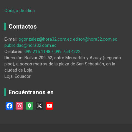
:
Código de ética
Héctor
Redrobán
Contactos
Almeida
comanda
E-mail:
ogonzalez@hora32.com.ec
editor@hora32.com.ec
la
publicidad@hora32.com.ec
Brigada
Celulares:
099 215 1148 / 099 754 4222
de
Dirección: Bolívar 209-52, entre Mercadillo y Azuay (segundo
Infantería
piso), a pocos metros de la plaza de San Sebastián, en la
Número
ciudad de Loja.
7
Loja, Ecuador
‘Loja’
Encuéntranos en
F
I
G
X
Y
a
n
o
o
c
s
o
u
e
t
g
T