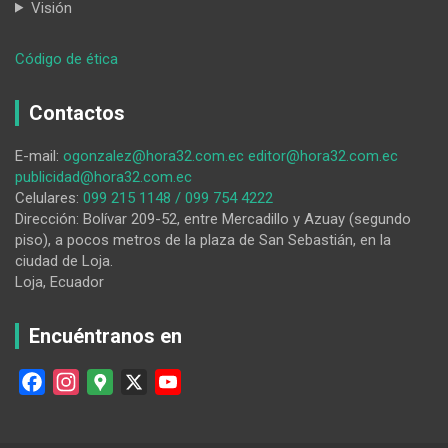
Visión
:
Código de ética
Empiezan
los
Contactos
trabajos,
previo
E-mail:
ogonzalez@hora32.com.ec
editor@hora32.com.ec
al
publicidad@hora32.com.ec
asfaltado,
Celulares:
099 215 1148 / 099 754 4222
en
Dirección: Bolívar 209-52, entre Mercadillo y Azuay (segundo
la
piso), a pocos metros de la plaza de San Sebastián, en la
vía
ciudad de Loja.
Sozoranga-
Loja, Ecuador
Nueva
Fátima
Encuéntranos en
F
I
G
X
Y
a
n
o
o
c
s
o
u