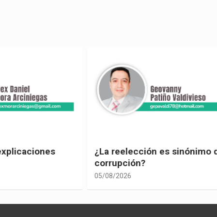
ección es sinónimo de
¡Los abuelos un hilo de
ón?
04/08/2026