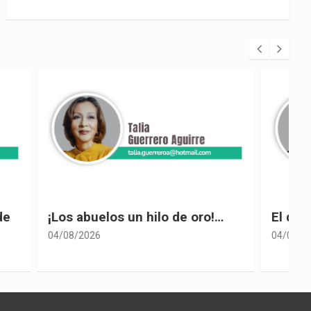
 oro!…
El desplome de Noboa
04/08/2026
0