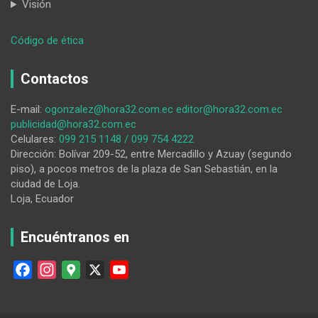
Visión
:
Código de ética
El
cantón
Contactos
Saraguro
ya
E-mail:
ogonzalez@hora32.com.ec
editor@hora32.com.ec
cuenta
publicidad@hora32.com.ec
con
Celulares:
099 215 1148 / 099 754 4222
la
Dirección: Bolívar 209-52, entre Mercadillo y Azuay (segundo
Casa
piso), a pocos metros de la plaza de San Sebastián, en la
del
ciudad de Loja.
Adulto
Loja, Ecuador
Mayor
Encuéntranos en
F
I
G
X
Y
a
n
o
o
c
s
o
u