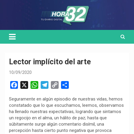
Skip
Medio de comunicación digital
HORA32
to
content
Lector implícito del arte
10/09/2020
F
X
W
T
C
C
a
h
e
o
o
Seguramente en algún episodio de nuestras vidas, hemos
c
a
l
p
m
constatado que lo que escuchamos, leemos, observamos
e
t
e
y
p
ha llenado nuestras expectativas, logrando que sintamos
b
s
g
L
a
un regocijo en el alma, un hálito de paz; hasta que
o
A
r
i
r
súbitamente surge algún comentario disímil, una
percepción hasta cierto punto negativa que provoca
o
p
a
n
t