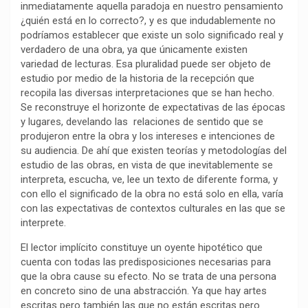
inmediatamente aquella paradoja en nuestro pensamiento
k
p
m
k
i
¿quién está en lo correcto?, y es que indudablemente no
r
podríamos establecer que existe un solo significado real y
verdadero de una obra, ya que únicamente existen
variedad de lecturas. Esa pluralidad puede ser objeto de
estudio por medio de la historia de la recepción que
recopila las diversas interpretaciones que se han hecho.
Se reconstruye el horizonte de expectativas de las épocas
y lugares, develando las relaciones de sentido que se
produjeron entre la obra y los intereses e intenciones de
su audiencia. De ahí que existen teorías y metodologías del
estudio de las obras, en vista de que inevitablemente se
interpreta, escucha, ve, lee un texto de diferente forma, y
con ello el significado de la obra no está solo en ella, varía
con las expectativas de contextos culturales en las que se
interprete.
El lector implícito constituye un oyente hipotético que
cuenta con todas las predisposiciones necesarias para
que la obra cause su efecto. No se trata de una persona
en concreto sino de una abstracción. Ya que hay artes
escritas pero también las que no están escritas pero