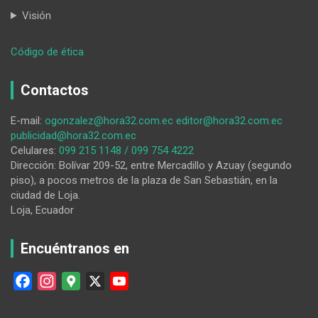
Visión
:
Código de ética
Lector
implícito
Contactos
del
arte
E-mail:
ogonzalez@hora32.com.ec
editor@hora32.com.ec
publicidad@hora32.com.ec
Celulares:
099 215 1148 / 099 754 4222
Dirección: Bolívar 209-52, entre Mercadillo y Azuay (segundo
piso), a pocos metros de la plaza de San Sebastián, en la
ciudad de Loja.
Loja, Ecuador
Encuéntranos en
F
I
G
X
Y
a
n
o
o
c
s
o
u