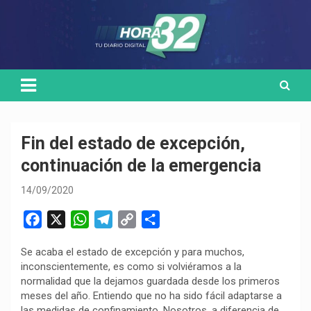
Skip
Medio de comunicación digital
HORA32
to
content
Fin del estado de excepción,
continuación de la emergencia
14/09/2020
F
X
W
T
C
C
a
h
e
o
o
Se acaba el estado de excepción y para muchos,
c
a
l
p
m
inconscientemente, es como si volviéramos a la
e
t
e
y
p
normalidad que la dejamos guardada desde los primeros
b
s
g
L
a
meses del año. Entiendo que no ha sido fácil adaptarse a
o
A
r
i
r
las medidas de confinamiento. Nosotros, a diferencia de