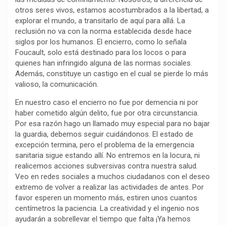
otros seres vivos, estamos acostumbrados a la libertad, a
o
p
a
n
t
explorar el mundo, a transitarlo de aquí para allá. La
k
p
m
k
i
reclusión no va con la norma establecida desde hace
r
siglos por los humanos. El encierro, como lo señala
Foucault, solo está destinado para los locos o para
quienes han infringido alguna de las normas sociales.
Además, constituye un castigo en el cual se pierde lo más
valioso, la comunicación.
En nuestro caso el encierro no fue por demencia ni por
haber cometido algún delito, fue por otra circunstancia.
Por esa razón hago un llamado muy especial para no bajar
la guardia, debemos seguir cuidándonos. El estado de
excepción termina, pero el problema de la emergencia
sanitaria sigue estando allí. No entremos en la locura, ni
realicemos acciones subversivas contra nuestra salud.
Veo en redes sociales a muchos ciudadanos con el deseo
extremo de volver a realizar las actividades de antes. Por
favor esperen un momento más, estiren unos cuantos
centímetros la paciencia. La creatividad y el ingenio nos
ayudarán a sobrellevar el tiempo que falta ¡Ya hemos